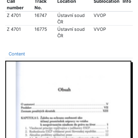
Call
Track
Location
Sublocation
Info
number
No.
Z 4701
16747
Ústavní soud
VVOP
ČR
Z 4701
16775
Ústavní soud
VVOP
ČR
Content