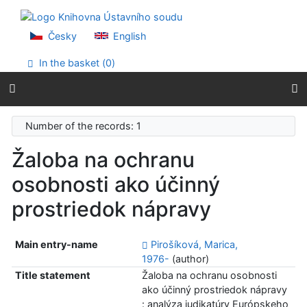
Go to content
Go to menu
Accessibility declaration
Česky
English
In the basket (
0
)
Number of the records: 1
Žaloba na ochranu
osobnosti ako účinný
prostriedok nápravy
Main entry-name
Pirošíková, Marica,
1976-
(author)
Title statement
Žaloba na ochranu osobnosti
ako účinný prostriedok nápravy
: analýza judikatúry Európskeho