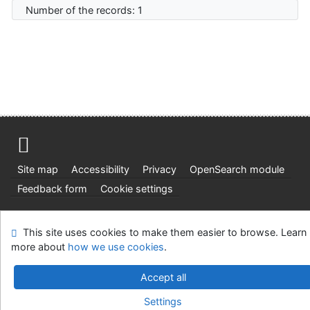
Number of the records: 1
Site map
Accessibility
Privacy
OpenSearch module
Feedback form
Cookie settings
Ústavní soud, IČO: 48513687, se sídlem Joštova 625/8,
This site uses cookies to make them easier to browse. Learn
660 83 Brno
more about
how we use cookies
.
©1993-2026
IPAC
v.4.8.63a
-
Cosmotron Slovakia, s.r.o.
Accept all
Settings