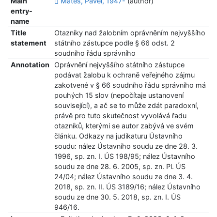
Main
Mates, Pavel, 1947-
(author)
entry-
name
Title
Otazníky nad žalobním oprávněním nejvyššího
statement
státního zástupce podle § 66 odst. 2
soudního řádu správního
Annotation
Oprávnění nejvyššího státního zástupce
podávat žalobu k ochraně veřejného zájmu
zakotvené v § 66 soudního řádu správního má
pouhých 15 slov (nepočítaje ustanovení
související), a ač se to může zdát paradoxní,
právě pro tuto skutečnost vyvolává řadu
otazníků, kterými se autor zabývá ve svém
článku. Odkazy na judikaturu Ústavního
soudu: nález Ústavního soudu ze dne 28. 3.
1996, sp. zn. I. ÚS 198/95; nález Ústavního
soudu ze dne 28. 6. 2005, sp. zn. Pl. ÚS
24/04; nález Ústavního soudu ze dne 3. 4.
2018, sp. zn. II. ÚS 3189/16; nález Ústavního
soudu ze dne 30. 5. 2018, sp. zn. I. ÚS
946/16.