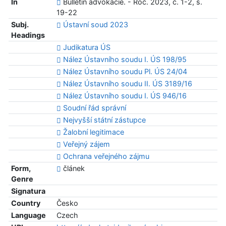
In
Bulletin advokacie. - Roč. 2023, č. 1-2, s.
19-22
Subj.
Ústavní soud 2023
Headings
Judikatura ÚS
Nález Ústavního soudu I. ÚS 198/95
Nález Ústavního soudu Pl. ÚS 24/04
Nález Ústavního soudu II. ÚS 3189/16
Nález Ústavního soudu I. ÚS 946/16
Soudní řád správní
Nejvyšší státní zástupce
Žalobní legitimace
Veřejný zájem
Ochrana veřejného zájmu
Form,
článek
Genre
Signatura
Country
Česko
Language
Czech