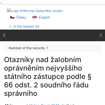
-
Go to content
Go to menu
Accessibility declaration
Česky
English
In the basket (
0
)
Number of the records: 1
Otazníky nad žalobním
oprávněním nejvyššího
státního zástupce podle §
66 odst. 2 soudního řádu
správního