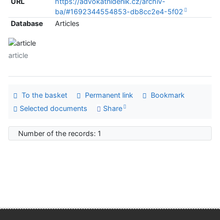
URL
https://advokatnidenik.cz/archiv-
ba/#1692344554853-db8cc2e4-5f02
Database
Articles
article
To the basket
Permanent link
Bookmark
Selected documents
Share
Number of the records: 1