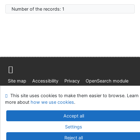
Number of the records: 1
Site map
Accessibility
Privacy
OpenSearch module
Feedback form
Cookie settings
This site uses cookies to make them easier to browse. Learn
more about
how we use cookies
.
Ústavní soud, IČO: 48513687, se sídlem Joštova 625/8,
660 83 Brno
Accept all
©1993-2026
IPAC
v.4.8.63a
-
Cosmotron Slovakia, s.r.o.
Settings
Reject all