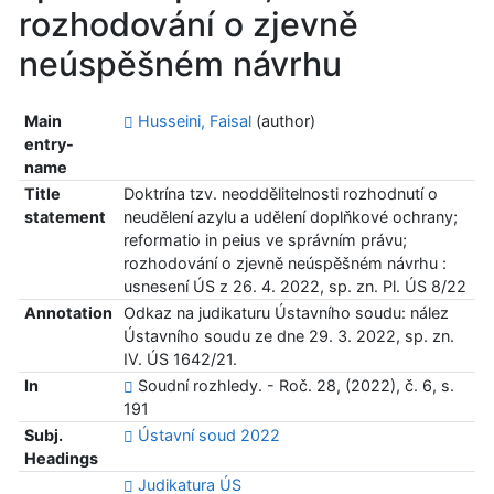
rozhodování o zjevně
neúspěšném návrhu
Main
Husseini, Faisal
(author)
entry-
name
Title
Doktrína tzv. neoddělitelnosti rozhodnutí o
statement
neudělení azylu a udělení doplňkové ochrany;
reformatio in peius ve správním právu;
rozhodování o zjevně neúspěšném návrhu :
usnesení ÚS z 26. 4. 2022, sp. zn. Pl. ÚS 8/22
Annotation
Odkaz na judikaturu Ústavního soudu: nález
Ústavního soudu ze dne 29. 3. 2022, sp. zn.
IV. ÚS 1642/21.
In
Soudní rozhledy. - Roč. 28, (2022), č. 6, s.
191
Subj.
Ústavní soud 2022
Headings
Judikatura ÚS