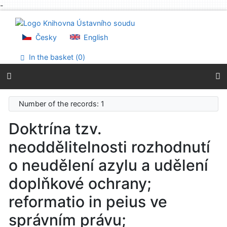
-
Go to content
Go to menu
Accessibility declaration
Česky
English
In the basket (
0
)
Number of the records: 1
Doktrína tzv.
neoddělitelnosti rozhodnutí
o neudělení azylu a udělení
doplňkové ochrany;
reformatio in peius ve
správním právu;