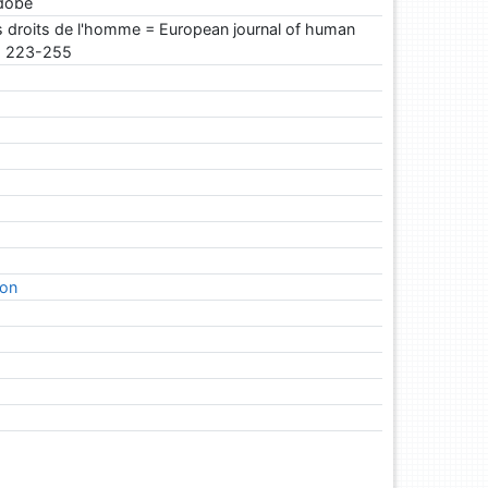
udobě
 droits de l'homme = European journal of human
s. 223-255
kon