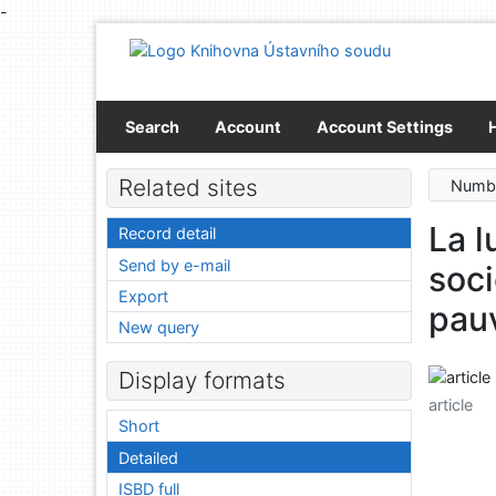
-
Go to content
Go to menu
Accessibility declaration
Search
Account
Account Settings
Related sites
Numbe
La l
Record detail
Send by e-mail
soci
Export
pau
New query
Display formats
article
Short
Detailed
ISBD full