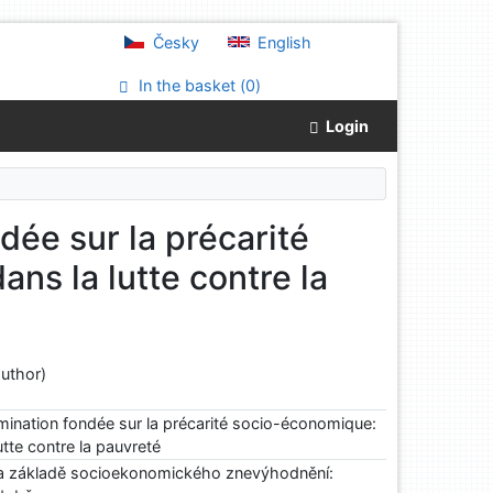
Česky
English
In the basket (
0
)
Login
ndée sur la précarité
ns la lutte contre la
uthor)
rimination fondée sur la précarité socio-économique:
utte contre la pauvreté
i na základě socioekonomického znevýhodnění: