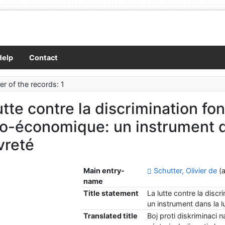
Help
Contact
r of the records: 1
utte contre la discrimination fo
o-économique: un instrument da
vreté
Main entry-
Schutter, Olivier de
(a
name
Title statement
La lutte contre la disc
un instrument dans la l
Translated title
Boj proti diskriminac