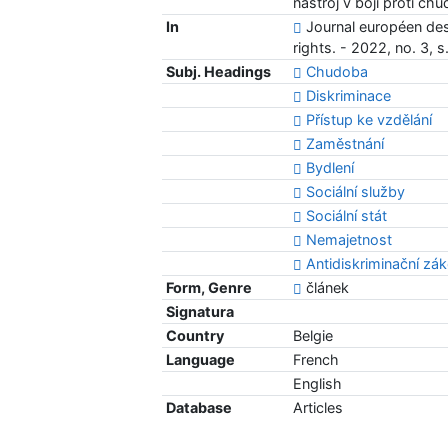
nástroj v boji proti ch
In
Journal européen des
rights. - 2022, no. 3, 
Subj. Headings
Chudoba
Diskriminace
Přístup ke vzdělání
Zaměstnání
Bydlení
Sociální služby
Sociální stát
Nemajetnost
Antidiskriminační zá
Form, Genre
článek
Signatura
Country
Belgie
Language
French
English
Database
Articles