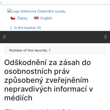
-
Go to content
Go to menu
Accessibility declaration
Česky
English
In the basket (
0
)
Number of the records: 1
Odškodnění za zásah do
osobnostních práv
způsobený zveřejněním
nepravdivých informací v
médiích