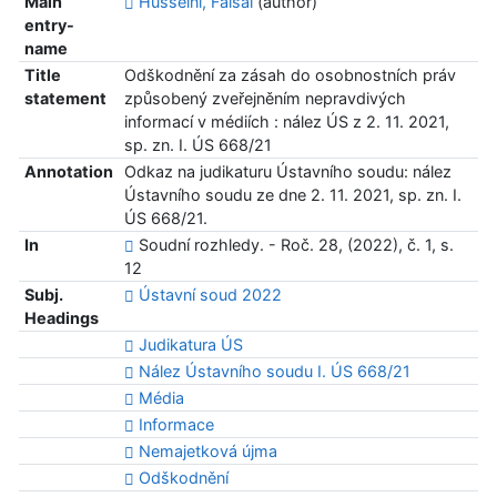
Main
Husseini, Faisal
(author)
entry-
name
Title
Odškodnění za zásah do osobnostních práv
statement
způsobený zveřejněním nepravdivých
informací v médiích : nález ÚS z 2. 11. 2021,
sp. zn. I. ÚS 668/21
Annotation
Odkaz na judikaturu Ústavního soudu: nález
Ústavního soudu ze dne 2. 11. 2021, sp. zn. I.
ÚS 668/21.
In
Soudní rozhledy. - Roč. 28, (2022), č. 1, s.
12
Subj.
Ústavní soud 2022
Headings
Judikatura ÚS
Nález Ústavního soudu I. ÚS 668/21
Média
Informace
Nemajetková újma
Odškodnění