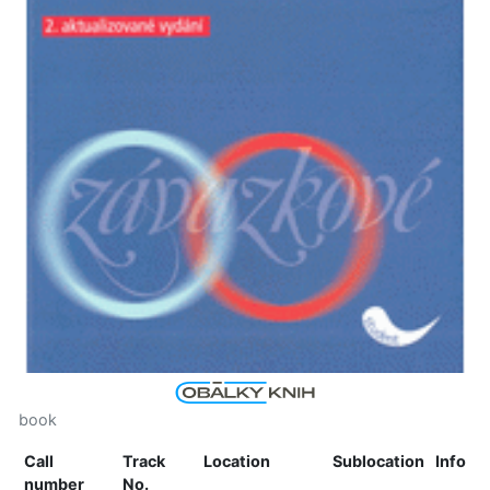
book
Call
Track
Location
Sublocation
Info
number
No.