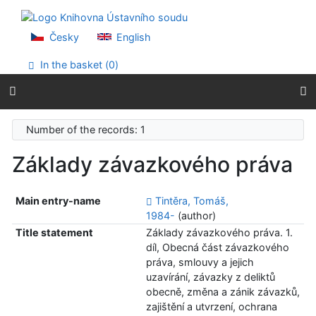
Go to content
Go to menu
Accessibility declaration
Česky
English
In the basket (
0
)
Number of the records: 1
Základy závazkového práva
Main entry-name
Tintěra, Tomáš,
1984-
(author)
Title statement
Základy závazkového práva. 1.
díl, Obecná část závazkového
práva, smlouvy a jejich
uzavírání, závazky z deliktů
obecně, změna a zánik závazků,
zajištění a utvrzení, ochrana