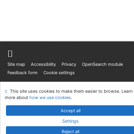
Site map
Accessibility
Privacy
OpenSearch module
Feedback form
Cookie settings
Ústavní soud, IČO: 48513687, se sídlem Joštova 625/8,
This site uses cookies to make them easier to browse. Learn
660 83 Brno
more about
how we use cookies
.
©1993-2026
IPAC
v.4.8.63a
-
Cosmotron Slovakia, s.r.o.
Accept all
Settings
Reject all