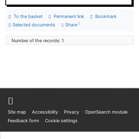
To the basket
Permanent link
Bookmark
Selected documents
Share
Number of the records: 1
Site map
Accessibility
Privacy
OpenSearch module
Feedback form
Cookie settings
Ústavní soud, IČO: 48513687, se sídlem Joštova 625/8,