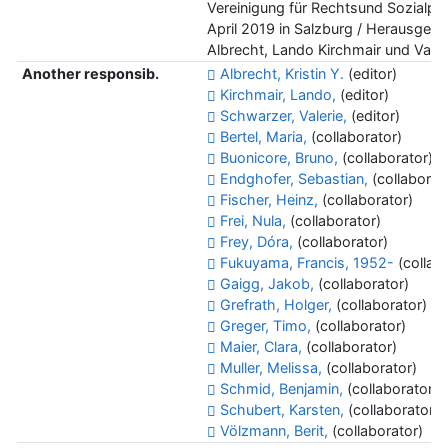
Vereinigung für Rechtsund Sozialphi
April 2019 in Salzburg / Herausgege
Albrecht, Lando Kirchmair und Vale
Another responsib.
Albrecht, Kristin Y.
(editor)
Kirchmair, Lando,
(editor)
Schwarzer, Valerie,
(editor)
Bertel, Maria,
(collaborator)
Buonicore, Bruno,
(collaborator)
Endghofer, Sebastian,
(collaborat
Fischer, Heinz,
(collaborator)
Frei, Nula,
(collaborator)
Frey, Dóra,
(collaborator)
Fukuyama, Francis, 1952-
(collab
Gaigg, Jakob,
(collaborator)
Grefrath, Holger,
(collaborator)
Greger, Timo,
(collaborator)
Maier, Clara,
(collaborator)
Muller, Melissa,
(collaborator)
Schmid, Benjamin,
(collaborator)
Schubert, Karsten,
(collaborator)
Völzmann, Berit,
(collaborator)