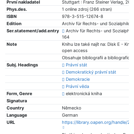
První nakladatel
Stuttgart : Franz Steiner Verlag, 20
Phys.des.
1 online zdroj (266 stran)
ISBN
978-3-515-12674-8
Edition
Archiv für Rechts- und Sozialphilos
Ser.statement/add.entry
Archiv für Rechts- und Sozialphilo
164
Note
Knihu lze také najít na: Disk E - Kn
open access
Obsahuje bibliografii a bibliografic
Subj. Headings
Právní stát
Demokratický právní stát
Demokracie
Právní věda
Form, Genre
elektronická kniha
Signatura
Country
Německo
Language
German
URL
https://library.oapen.org/handle/