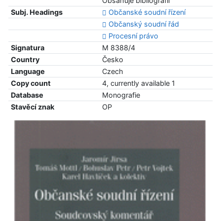
Obsahuje bibliografii
Subj. Headings
Občanské soudní řízení
Občanský soudní řád
Procesní právo
Signatura
M 8388/4
Country
Česko
Language
Czech
Copy count
4, currently available 1
Database
Monografie
Stavěcí znak
OP