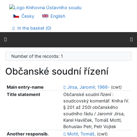
Go to content
Go to menu
Accessibility declaration
Česky
English
In the basket (
0
)
Number of the records: 1
Občanské soudní řízení
Main entry-name
Jirsa, Jaromír, 1966-
(cwt)
Title statement
Občanské soudní řízení :
soudcovský komentář. Kniha IV.
§ 201 až 250l občanského
soudního řádu / Jaromír Jirsa,
Karel Havlíček, Tomáš Mottl,
Bohuslav Petr, Petr Vojtek
Another responsib.
Mottl, Tomáš,
(cwt)