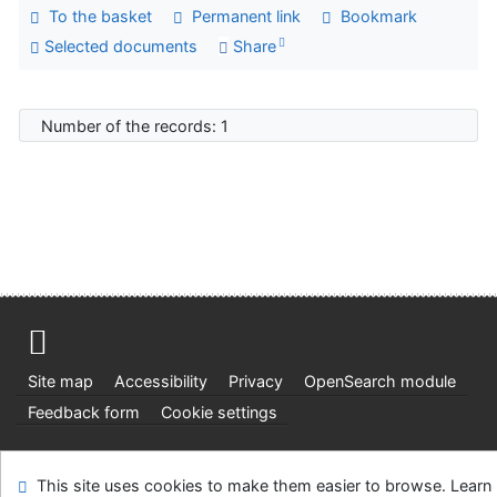
To the basket
Permanent link
Bookmark
Selected documents
Share
Number of the records: 1
Site map
Accessibility
Privacy
OpenSearch module
Feedback form
Cookie settings
Ústavní soud, IČO: 48513687, se sídlem Joštova 625/8,
This site uses cookies to make them easier to browse. Learn
660 83 Brno