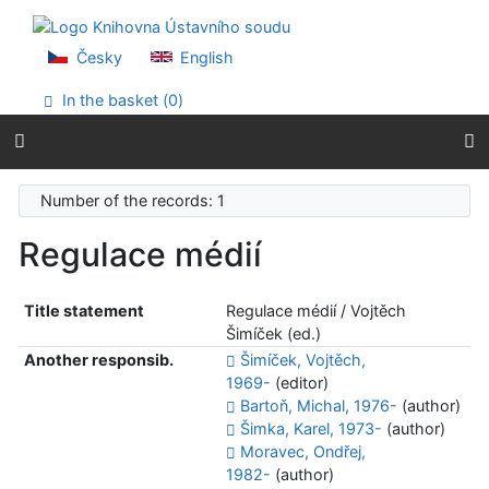
Go to content
Go to menu
Accessibility declaration
Česky
English
In the basket (
0
)
Number of the records: 1
Regulace médií
Title statement
Regulace médií / Vojtěch
Šimíček (ed.)
Another responsib.
Šimíček, Vojtěch,
1969-
(editor)
Bartoň, Michal, 1976-
(author)
Šimka, Karel, 1973-
(author)
Moravec, Ondřej,
1982-
(author)