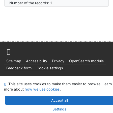
Number of the records: 1
Site map
Accessibility
Privacy
OpenSearch module
Feedback form
Cookie settings
Ústavní soud, IČO: 48513687, se sídlem Joštova 625/8,
This site uses cookies to make them easier to browse. Learn
660 83 Brno
more about
how we use cookies
.
©1993-2026
IPAC
v.4.8.63a
-
Cosmotron Slovakia, s.r.o.
Accept all
Settings