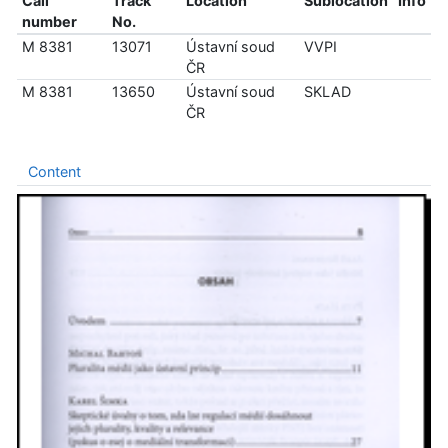
Call
Track
Location
Sublocation
Info
number
No.
M 8381
13071
Ústavní soud
VVPI
ČR
M 8381
13650
Ústavní soud
SKLAD
ČR
Content