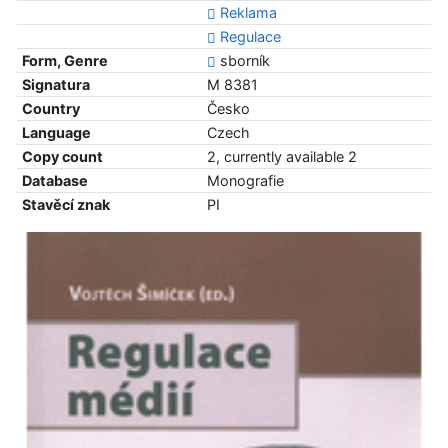
Reklama
Regulace
Form, Genre
sborník
Signatura
M 8381
Country
Česko
Language
Czech
Copy count
2, currently available 2
Database
Monografie
Stavěcí znak
PI