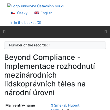
Go to content
Go to menu
Accessibility declaration
Česky
English
In the basket (
0
)
Number of the records: 1
Beyond Compliance -
Implementace rozhodnutí
mezinárodních
lidskoprávních těles na
národní úrovni
Main entry-name
Smekal, Hubert,