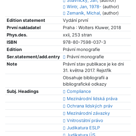
Štiavnický, Ján,
(author)
Wintr, Jan, 1978-
(author)
Zemaník, Michal,
(author)
Edition statement
Vydání první
První nakladatel
Praha : Wolters Kluwer, 2018
Phys.des.
xxii, 253 stran
ISBN
978-80-7598-037-3
Edition
Právní monografie
Ser.statement/add.entry
Právní monografie
Note
Právní stav publikace je ke dni
31. května 2017. Rejstřík
Obsahuje bibliografii a
bibliografické odkazy
Subj. Headings
Compliance
Mezinárodní lidská práva
Ochrana lidských práv
Mezinárodní závazky
Vnitrostátní právo
Judikatura ESLP
Judikatura ÚS