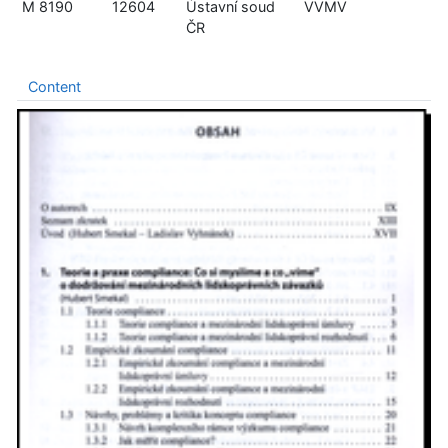
M 8190
12604
Ústavní soud
VVMV
ČR
Content