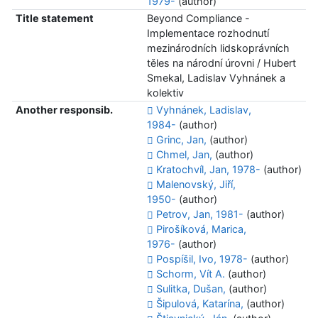
1979-
(author)
Title statement
Beyond Compliance -
Implementace rozhodnutí
mezinárodních lidskoprávních
těles na národní úrovni / Hubert
Smekal, Ladislav Vyhnánek a
kolektiv
Another responsib.
Vyhnánek, Ladislav,
1984-
(author)
Grinc, Jan,
(author)
Chmel, Jan,
(author)
Kratochvíl, Jan, 1978-
(author)
Malenovský, Jiří,
1950-
(author)
Petrov, Jan, 1981-
(author)
Pirošíková, Marica,
1976-
(author)
Pospíšil, Ivo, 1978-
(author)
Schorm, Vít A.
(author)
Sulitka, Dušan,
(author)
Šipulová, Katarína,
(author)