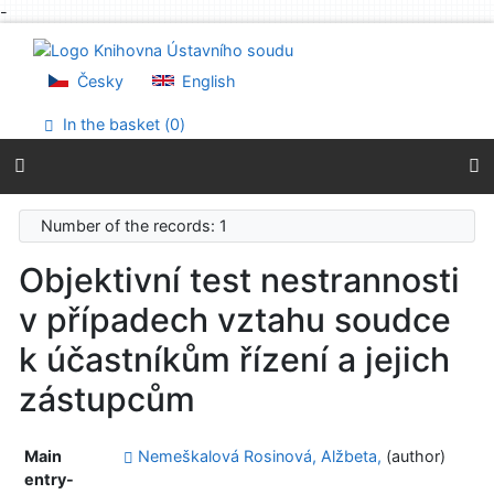
-
Go to content
Go to menu
Accessibility declaration
Česky
English
In the basket (
0
)
Number of the records: 1
Objektivní test nestrannosti
v případech vztahu soudce
k účastníkům řízení a jejich
zástupcům
Main
Nemeškalová Rosinová, Alžbeta,
(author)
entry-