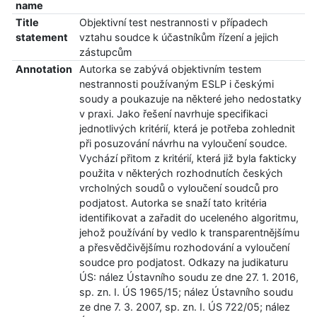
name
Title
Objektivní test nestrannosti v případech
statement
vztahu soudce k účastníkům řízení a jejich
zástupcům
Annotation
Autorka se zabývá objektivním testem
nestrannosti používaným ESLP i českými
soudy a poukazuje na některé jeho nedostatky
v praxi. Jako řešení navrhuje specifikaci
jednotlivých kritérií, která je potřeba zohlednit
při posuzování návrhu na vyloučení soudce.
Vychází přitom z kritérií, která již byla fakticky
použita v některých rozhodnutích českých
vrcholných soudů o vyloučení soudců pro
podjatost. Autorka se snaží tato kritéria
identifikovat a zařadit do uceleného algoritmu,
jehož používání by vedlo k transparentnějšímu
a přesvědčivějšímu rozhodování a vyloučení
soudce pro podjatost. Odkazy na judikaturu
ÚS: nález Ústavního soudu ze dne 27. 1. 2016,
sp. zn. I. ÚS 1965/15; nález Ústavního soudu
ze dne 7. 3. 2007, sp. zn. I. ÚS 722/05; nález