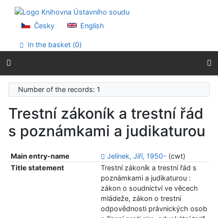
Go to content
Go to menu
Accessibility declaration
Česky
English
In the basket (
0
)
Number of the records: 1
Trestní zákoník a trestní řád
s poznámkami a judikaturou
Main entry-name
Jelínek, Jiří, 1950-
(cwt)
Title statement
Trestní zákoník a trestní řád s
poznámkami a judikaturou :
zákon o soudnictví ve věcech
mládeže, zákon o trestní
odpovědnosti právnických osob