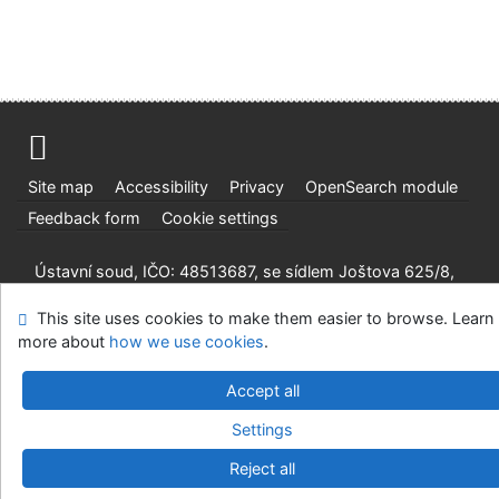
Site map
Accessibility
Privacy
OpenSearch module
Feedback form
Cookie settings
Ústavní soud, IČO: 48513687, se sídlem Joštova 625/8,
660 83 Brno
This site uses cookies to make them easier to browse. Learn
©1993-2026
IPAC
v.4.8.63a
-
Cosmotron Slovakia, s.r.o.
more about
how we use cookies
.
Accept all
Settings
Reject all