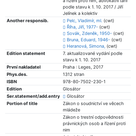
a řízení proti nim, advokátní tarif
podle stavu k 1. 10. 2017 / Jiří
Jelínek a kolektiv
Another responsib.
Pelc, Vladimír, ml.
(cwt)
Říha, Jiří, 1977-
(cwt)
Sovák, Zdeněk, 1950-
(cwt)
Bruna, Eduard, 1946-
(cwt)
Heranová, Simona,
(cwt)
Edition statement
7. aktualizované vydání podle
stavu k 1. 10. 2017
První nakladatel
Praha : Leges, 2017
Phys.des.
1312 stran
ISBN
978-80-7502-230-1
Edition
Glosátor
Ser.statement/add.entry
Glosátor
Portion of title
Zákon o soudnictví ve věcech
mládeže
Zákon o trestní odpovědnosti
právnických osob a řízení proti
nim