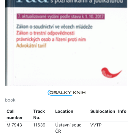
book
Call
Track
Location
Sublocation
Info
number
No.
M 7943
11639
Ústavní soud
VVTP
ČR