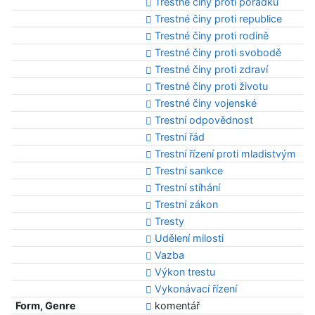
Trestné činy proti pořádku
Trestné činy proti republice
Trestné činy proti rodině
Trestné činy proti svobodě
Trestné činy proti zdraví
Trestné činy proti životu
Trestné činy vojenské
Trestní odpovědnost
Trestní řád
Trestní řízení proti mladistvým
Trestní sankce
Trestní stíhání
Trestní zákon
Tresty
Udělení milosti
Vazba
Výkon trestu
Vykonávací řízení
Form, Genre
komentář