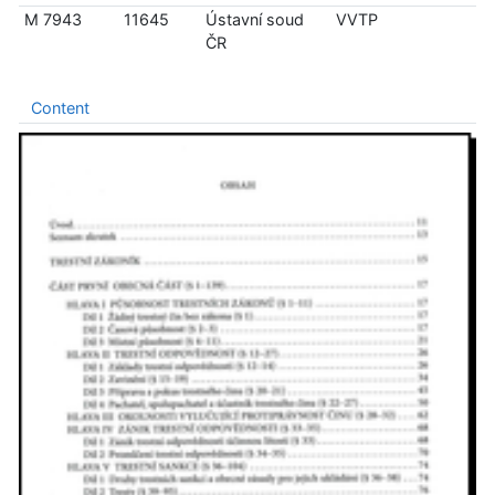
M 7943
11645
Ústavní soud
VVTP
ČR
Content