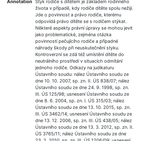
Annotation
Styk rodiče s dítětem je základem rodinného
života v případě, kdy rodiče dítěte spolu nežijí.
Jde o povinnost a právo rodiče, kterému
odpovídá právo dítěte se s rodičem stýkat.
Některé aspekty právní úpravy se mohou jevit
jako problematické, zejména otázka
povinností pečujícího rodiče a případné
náhrady škody při neuskutečnění styku.
Kontroverzní se zdá též umístění dítěte do
neutrálního prostředí v situacích odmítání
jednoho rodiče. Odkazy na judikaturu
Ústavního soudu: nález Ústavního soudu ze
dne 10. 10. 2007, sp. zn. II. ÚS 838/07; nález
Ústavního soudu ze dne 24. 9. 1998, sp. zn.
III. ÚS 125/98; usnesení Ústavního soudu ze
dne 8. 6. 2004, sp. zn. I. ÚS 315/03; nález
Ústavního soudu ze dne 13. 10. 2015, sp. zn.
III. ÚS 3462/14; usnesení Ústavního soudu ze
dne 13. 12. 2006, sp. zn. III. ÚS 438/05; nález
Ústavního soudu ze dne 13. 3. 2012, sp. zn. II.
ÚS 3765/11; nález Ústavního soudu ze dne
23. 2. 2010, sp. zn. III. ÚS 1206/09; usnesení