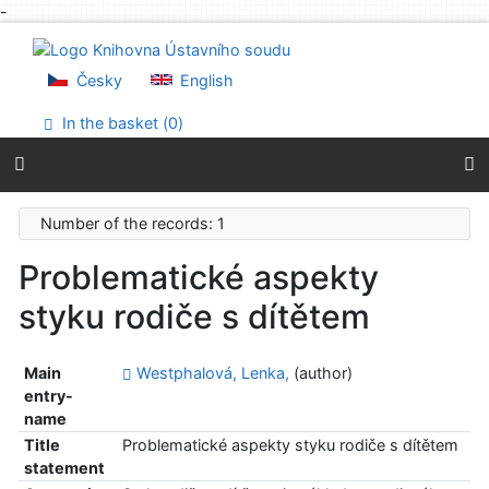
-
Go to content
Go to menu
Accessibility declaration
Česky
English
In the basket (
0
)
Number of the records: 1
Problematické aspekty
styku rodiče s dítětem
Main
Westphalová, Lenka,
(author)
entry-
name
Title
Problematické aspekty styku rodiče s dítětem
statement