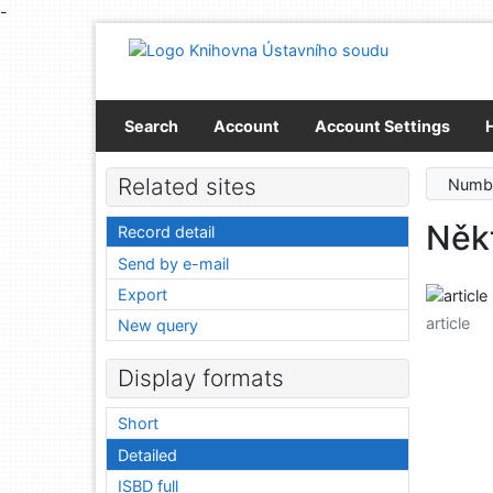
-
Go to content
Go to menu
Accessibility declaration
Search
Account
Account Settings
Related sites
Numbe
Něk
Record detail
Send by e-mail
Export
article
New query
Display formats
Short
Detailed
ISBD full