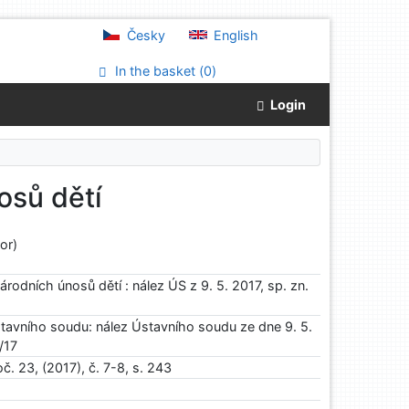
Česky
English
In the basket (
0
)
Login
osů dětí
or)
rodních únosů dětí : nález ÚS z 9. 5. 2017, sp. zn.
tavního soudu: nález Ústavního soudu ze dne 9. 5.
8/17
č. 23, (2017), č. 7-8, s. 243