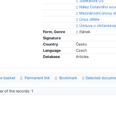
Judikatura ÚS
Nález Ústavního soud
Mezinárodní únosy d
Únos dítěte
Úmluva o občanskopr
Form, Genre
článek
Signatura
Country
Česko
Language
Czech
Database
Articles
e basket
Permanent link
Bookmark
Selected docume
r of the records: 1