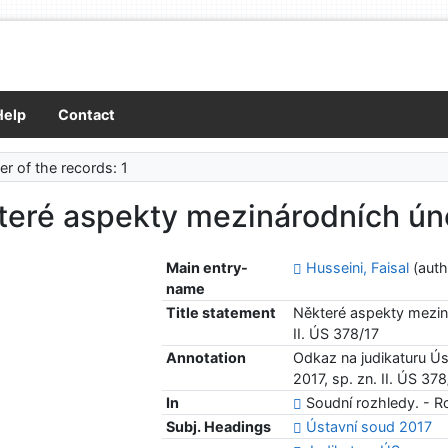
Help
Contact
r of the records: 1
teré aspekty mezinárodních ún
Main entry-
Husseini, Faisal
(auth
name
Title statement
Některé aspekty meziná
II. ÚS 378/17
Annotation
Odkaz na judikaturu Ús
2017, sp. zn. II. ÚS 37
In
Soudní rozhledy. - Ro
Subj. Headings
Ústavní soud 2017