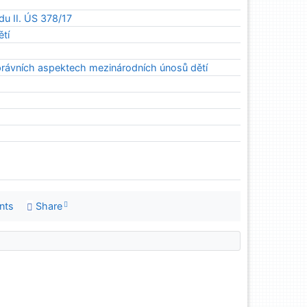
u II. ÚS 378/17
ětí
ávních aspektech mezinárodních únosů dětí
nts
Share