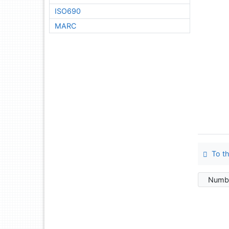
ISO690
MARC
To th
Numbe