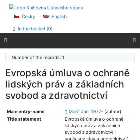
Go to content
Go to menu
Accessibility declaration
Česky
English
In the basket (
0
)
Number of the records: 1
Evropská úmluva o ochraně
lidských práv a základních
svobod a zdravotnictví
Main entry-name
Malíř, Jan, 1977-
(author)
Title statement
Evropská úmluva o ochraně
lidských práv a základních
svobod a zdravotnictví :
současný stav a perspektivy /