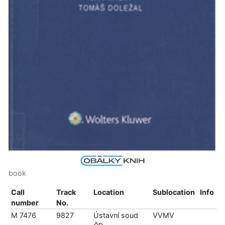
book
Call
Track
Location
Sublocation
Info
number
No.
M 7476
9827
Ústavní soud
VVMV