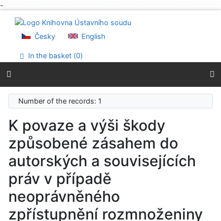
-
Go to content
Go to menu
Accessibility declaration
Česky
English
In the basket (
0
)
Number of the records: 1
K povaze a výši škody
způsobené zásahem do
autorských a souvisejících
práv v případě
neoprávněného
zpřístupnění rozmnoženiny