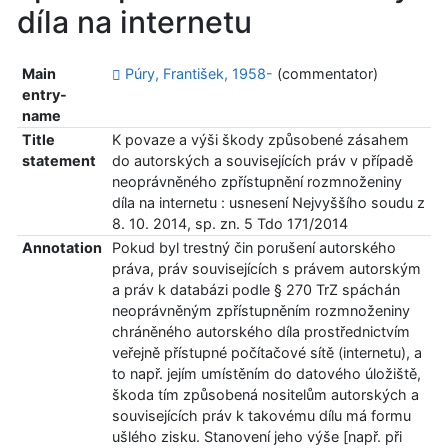
díla na internetu
Main
Púry, František, 1958-
(commentator)
entry-
name
Title
K povaze a výši škody způsobené zásahem
statement
do autorských a souvisejících práv v případě
neoprávněného zpřístupnění rozmnoženiny
díla na internetu : usnesení Nejvyššího soudu z
8. 10. 2014, sp. zn. 5 Tdo 171/2014
Annotation
Pokud byl trestný čin porušení autorského
práva, práv souvisejících s právem autorským
a práv k databázi podle § 270 TrZ spáchán
neoprávněným zpřístupněním rozmnoženiny
chráněného autorského díla prostřednictvím
veřejně přístupné počítačové sítě (internetu), a
to např. jejím umístěním do datového úložiště,
škoda tím způsobená nositelům autorských a
souvisejících práv k takovému dílu má formu
ušlého zisku. Stanovení jeho výše [např. při