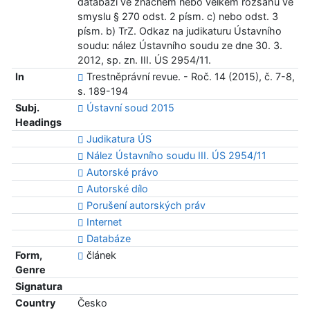
databázi ve značném nebo velkém rozsahu ve
smyslu § 270 odst. 2 písm. c) nebo odst. 3
písm. b) TrZ. Odkaz na judikaturu Ústavního
soudu: nález Ústavního soudu ze dne 30. 3.
2012, sp. zn. III. ÚS 2954/11.
In
Trestněprávní revue. - Roč. 14 (2015), č. 7-8,
s. 189-194
Subj.
Ústavní soud 2015
Headings
Judikatura ÚS
Nález Ústavního soudu III. ÚS 2954/11
Autorské právo
Autorské dílo
Porušení autorských práv
Internet
Databáze
Form,
článek
Genre
Signatura
Country
Česko