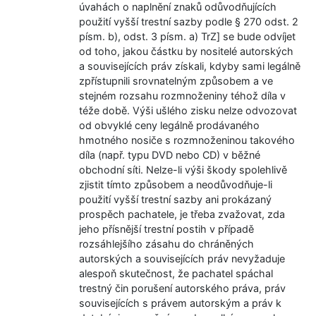
úvahách o naplnění znaků odůvodňujících
použití vyšší trestní sazby podle § 270 odst. 2
písm. b), odst. 3 písm. a) TrZ] se bude odvíjet
od toho, jakou částku by nositelé autorských
a souvisejících práv získali, kdyby sami legálně
zpřístupnili srovnatelným způsobem a ve
stejném rozsahu rozmnoženiny téhož díla v
téže době. Výši ušlého zisku nelze odvozovat
od obvyklé ceny legálně prodávaného
hmotného nosiče s rozmnoženinou takového
díla (např. typu DVD nebo CD) v běžné
obchodní síti. Nelze-li výši škody spolehlivě
zjistit tímto způsobem a neodůvodňuje-li
použití vyšší trestní sazby ani prokázaný
prospěch pachatele, je třeba zvažovat, zda
jeho přísnější trestní postih v případě
rozsáhlejšího zásahu do chráněných
autorských a souvisejících práv nevyžaduje
alespoň skutečnost, že pachatel spáchal
trestný čin porušení autorského práva, práv
souvisejících s právem autorským a práv k