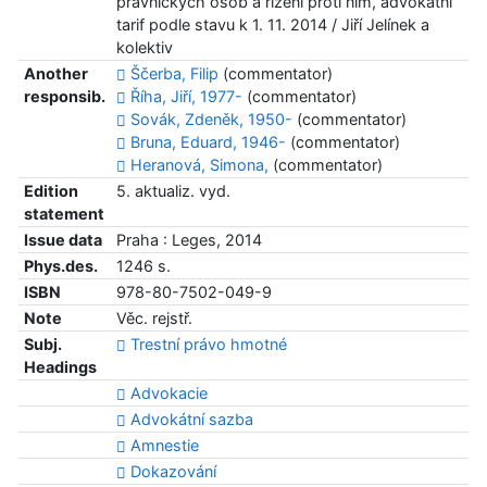
právnických osob a řízení proti nim, advokátní
tarif podle stavu k 1. 11. 2014 / Jiří Jelínek a
kolektiv
Another
Ščerba, Filip
(commentator)
responsib.
Říha, Jiří, 1977-
(commentator)
Sovák, Zdeněk, 1950-
(commentator)
Bruna, Eduard, 1946-
(commentator)
Heranová, Simona,
(commentator)
Edition
5. aktualiz. vyd.
statement
Issue data
Praha : Leges, 2014
Phys.des.
1246 s.
ISBN
978-80-7502-049-9
Note
Věc. rejstř.
Subj.
Trestní právo hmotné
Headings
Advokacie
Advokátní sazba
Amnestie
Dokazování