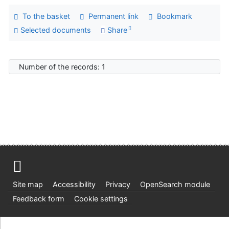
To the basket
Permanent link
Bookmark
Selected documents
Share
Number of the records: 1
Site map
Accessibility
Privacy
OpenSearch module
Feedback form
Cookie settings
Ústavní soud, IČO: 48513687, se sídlem Joštova 625/8,