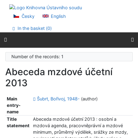
Go to content
Go to menu
Accessibility declaration
Česky
English
In the basket (
0
)
Number of the records: 1
Abeceda mzdové účetní
2013
Main
Šubrt, Bořivoj, 1948-
(author)
entry-
name
Title
Abeceda mzdové účetní 2013 : osobní a
statement
mzdová agenda, pracovněprávní a mzdové
minimum, průměrný výdělek, srážky ze mzdy,