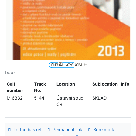
book
Call
Track
Location
Sublocation
Info
number
No.
M 6332
5144
Ústavní soud
SKLAD
ČR
To the basket
Permanent link
Bookmark