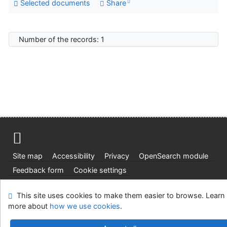
Selected documents
Share
Number of the records: 1
Site map
Accessibility
Privacy
OpenSearch module
Feedback form
Cookie settings
Ústavní soud, IČO: 48513687, se sídlem Joštova 625/8,
This site uses cookies to make them easier to browse. Learn
660 83 Brno
more about
how we use cookies
.
©1993-2026
IPAC
v.4.8.63a
-
Cosmotron Slovakia, s.r.o.