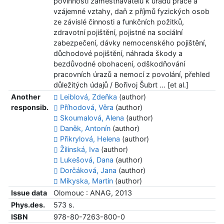
povinnosti zaměstnavatelů k úřadu práce a
vzájemné vztahy, daň z příjmů fyzických osob
ze závislé činnosti a funkčních požitků,
zdravotní pojištění, pojistné na sociální
zabezpečení, dávky nemocenského pojištění,
důchodové pojištění, náhrada škody a
bezdůvodné obohacení, odškodňování
pracovních úrazů a nemocí z povolání, přehled
důležitých údajů / Bořivoj Šubrt ... [et al.]
Another
Leiblová, Zdeňka
(author)
responsib.
Příhodová, Věra
(author)
Skoumalová, Alena
(author)
Daněk, Antonín
(author)
Přikrylová, Helena
(author)
Žilinská, Iva
(author)
Lukešová, Dana
(author)
Dorčáková, Jana
(author)
Mikyska, Martin
(author)
Issue data
Olomouc : ANAG, 2013
Phys.des.
573 s.
ISBN
978-80-7263-800-0