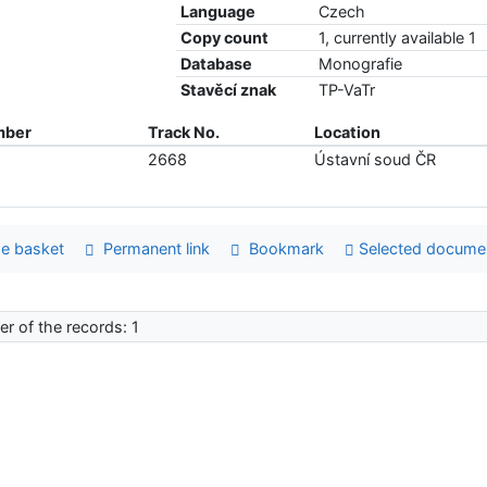
Language
Czech
Copy count
1, currently available 1
Database
Monografie
Stavěcí znak
TP-VaTr
mber
Track No.
Location
2668
Ústavní soud ČR
e basket
Permanent link
Bookmark
Selected docume
r of the records: 1