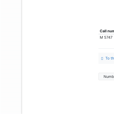
Call nu
M 5747
To th
Numbe