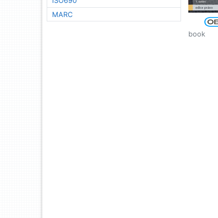
ISO690
MARC
book