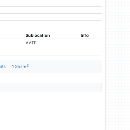
Sublocation
Info
VVTP
nts
Share