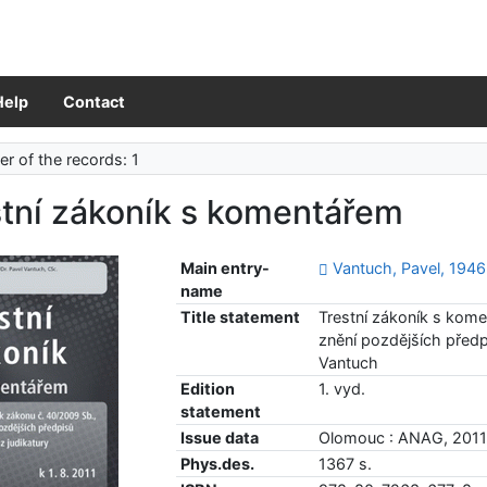
Help
Contact
r of the records: 1
stní zákoník s komentářem
Main entry-
Vantuch, Pavel, 1946
name
Title statement
Trestní zákoník s kom
znění pozdějších předpi
Vantuch
Edition
1. vyd.
statement
Issue data
Olomouc : ANAG, 201
Phys.des.
1367 s.