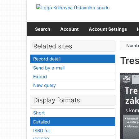
Go to content
Go to menu
Accessibility declaration
Search
Account
Account Settings
Related sites
Numbe
Tre
Record detail
Send by e-mail
Export
New query
Display formats
Short
Detailed
ISBD full