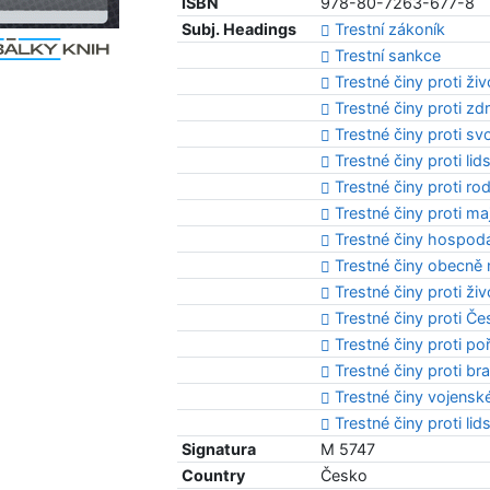
ISBN
978-80-7263-677-8
Subj. Headings
Trestní zákoník
Trestní sankce
Trestné činy proti ži
Trestné činy proti zd
Trestné činy proti s
Trestné činy proti lid
Trestné činy proti ro
Trestné činy proti ma
Trestné činy hospod
Trestné činy obecně
Trestné činy proti ži
Trestné činy proti Če
Trestné činy proti p
Trestné činy proti bra
Trestné činy vojensk
Trestné činy proti lid
Signatura
M 5747
Country
Česko