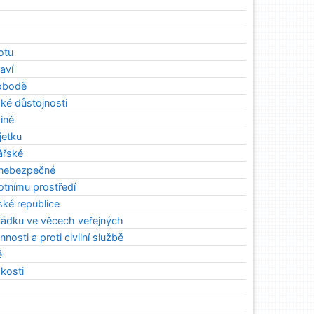
votu
raví
vobodě
ské důstojnosti
dině
jetku
ářské
 nebezpečné
votnímu prostředí
ské republice
ořádku ve věcech veřejných
nnosti a proti civilní službě
é
skosti