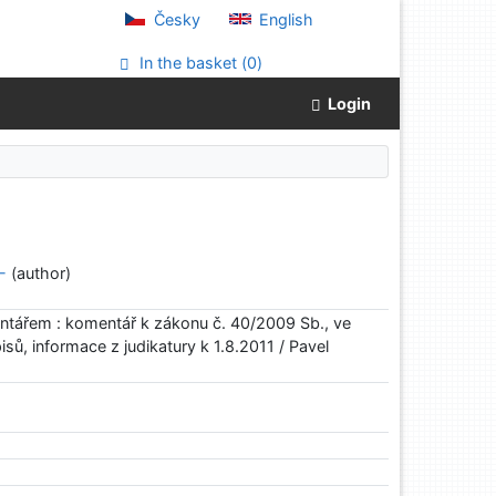
Česky
English
In the basket (
0
)
Login
-
(author)
entářem : komentář k zákonu č. 40/2009 Sb., ve
sů, informace z judikatury k 1.8.2011 / Pavel
1