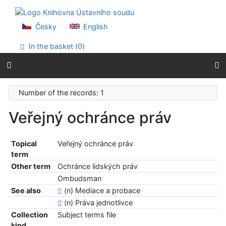
Go to content
Go to menu
Accessibility declaration
Česky
English
In the basket (
0
)
Number of the records: 1
Veřejný ochránce práv
Topical
Veřejný ochránce práv
term
Other term
Ochránce lidských práv
Ombudsman
See also
(n) Mediace a probace
(n) Práva jednotlivce
Collection
Subject terms file
kind