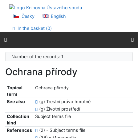
Go to content
Go to menu
Accessibility declaration
Česky
English
In the basket (
0
)
Number of the records: 1
Ochrana přírody
Topical
Ochrana přírody
term
See also
(g) Trestní právo hmotné
(g) Životní prostředí
Collection
Subject terms file
kind
References
(2) - Subject terms file
(36) - Monografie