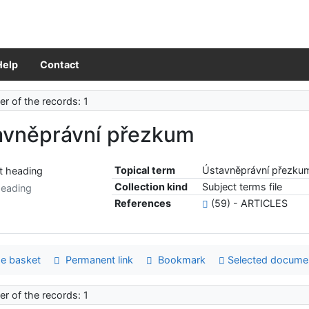
Help
Contact
r of the records: 1
avněprávní přezkum
Topical term
Ústavněprávní přezku
Collection kind
Subject terms file
heading
References
(59) - ARTICLES
e basket
Permanent link
Bookmark
Selected docume
r of the records: 1