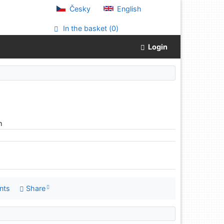
Česky
English
In the basket (
0
)
Login
m
nts
Share