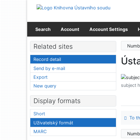
Go to content
Go to menu
Accessibility declaration
Search
Account
Account Settings
Related sites
Numbe
Úst
Record detail
Send by e-mail
Export
subject 
New query
Display formats
Short
To th
Uživatelský formát
MARC
Numbe