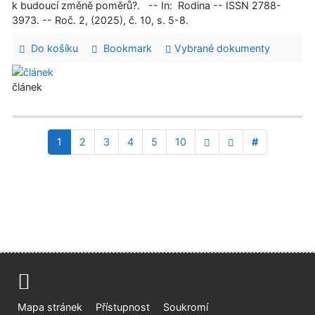
k budoucí změně poměrů?. -- In: Rodina -- ISSN 2788-
3973. -- Roč. 2, (2025), č. 10, s. 5-8.
Do košíku
Bookmark
Vybrané dokumenty
článek
1
2
3
4
5
10
#
Mapa stránek
Přístupnost
Soukromí