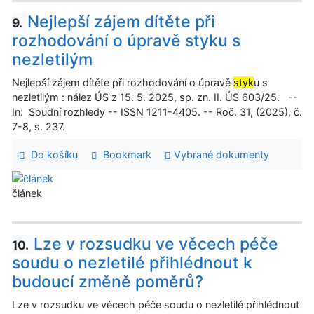
Nejlepší zájem dítěte při
9.
rozhodování o úpravě styku s
nezletilým
Nejlepší zájem dítěte při rozhodování o úpravě
styk
u s
nezletilým : nález ÚS z 15. 5. 2025, sp. zn. II. ÚS 603/25. --
In: Soudní rozhledy -- ISSN 1211-4405. -- Roč. 31, (2025), č.
7-8, s. 237.
Do košíku
Bookmark
Vybrané dokumenty
článek
Lze v rozsudku ve věcech péče
10.
soudu o nezletilé přihlédnout k
budoucí změně poměrů?
Lze v rozsudku ve věcech péče soudu o nezletilé přihlédnout