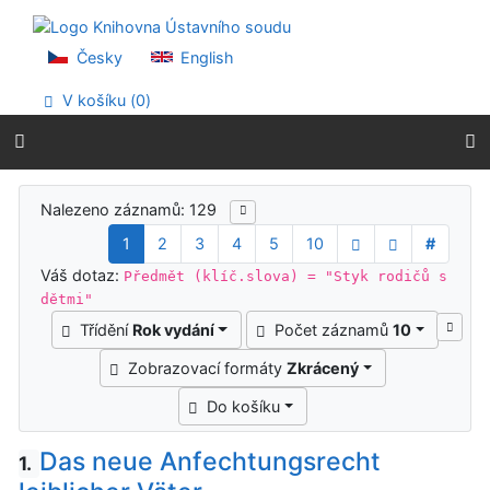
Přejít na obsah
Přejít na menu
Prohlášení o webové přístupnosti
Česky
English
V košíku (
0
)
Výsledky vyhledávání
Nalezeno záznamů: 129
1
2
3
4
5
10
#
Váš dotaz:
Předmět (klíč.slova) = "Styk rodičů s
dětmi"
Třídění
Rok vydání
Počet záznamů
10
Zobrazovací formáty
Zkrácený
Do košíku
Das neue Anfechtungsrecht
1.