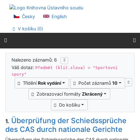
Přejít na obsah
Přejít na menu
Prohlášení o webové přístupnosti
Česky
English
V košíku (
0
)
Výsledky vyhledávání
Nalezeno záznamů: 6
Váš dotaz:
Předmět (klíč.slova) = "Sportovní
spory"
Třídění
Rok vydání
Počet záznamů
10
Zobrazovací formáty
Zkrácený
Do košíku
Überprüfung der Schiedssprüche
1.
des CAS durch nationale Gerichte
Überprüfung der Schiedssprüche des CAS durch nationale