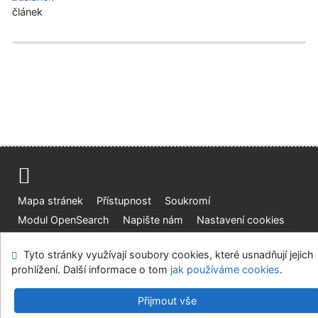
článek
Mapa stránek
Přístupnost
Soukromí
Modul OpenSearch
Napište nám
Nastavení cookies
Ústavní soud, IČO: 48513687, se sídlem Joštova 625/8,
Tyto stránky využívají soubory cookies, které usnadňují jejich
660 83 Brno
prohlížení. Další informace o tom
jak používáme cookies
.
©1993-2026
IPAC
v.4.8.63a
-
Cosmotron Bohemia, s.r.o.
Přijmout vše