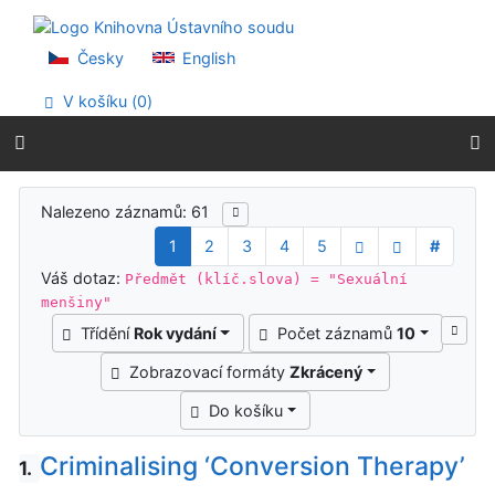
Přejít na obsah
Přejít na menu
Prohlášení o webové přístupnosti
Česky
English
V košíku (
0
)
Výsledky vyhledávání
Nalezeno záznamů: 61
1
2
3
4
5
#
Váš dotaz:
Předmět (klíč.slova) = "Sexuální
menšiny"
Třídění
Rok vydání
Počet záznamů
10
Zobrazovací formáty
Zkrácený
Do košíku
Criminalising ‘Conversion Therapy’
1.