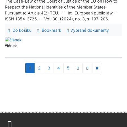
The Case-Law of the Court of Justice of the EU on How to
Respect the National Identities of the Member States
Pursuant to Article 4(2) TEU. -- In: European public law --
ISSN 1354-3725. -- Vol. 30, (2024), no. 3, s. 197-206.
Do košíku
Bookmark
Vybrané dokumenty
článek
1
2
3
4
5
#