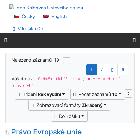
Přejít na obsah
Přejít na menu
Prohlášení o webové přístupnosti
Česky
English
V košíku (
0
)
Výsledky vyhledávání
Nalezeno záznamů: 19
1
2
#
Váš dotaz:
Předmět (klíč.slova) = "Sekundární
právo EU"
Třídění
Rok vydání
Počet záznamů
10
Zobrazovací formáty
Zkrácený
Do košíku
Právo Evropské unie
1.