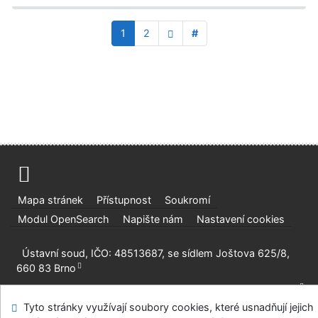
1
2
#
Mapa stránek
Přístupnost
Soukromí
Modul OpenSearch
Napište nám
Nastavení cookies
Ústavní soud, IČO: 48513687, se sídlem Joštova 625/8,
660 83 Brno
©1993-2026
IPAC
v.4.8.63a
-
Cosmotron Bohemia, s.r.o.
Tyto stránky využívají soubory cookies, které usnadňují jejich