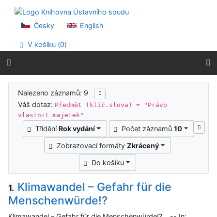
Přejít na obsah
Přejít na menu
Prohlášení o webové přístupnosti
Česky
English
V košíku (
0
)
Výsledky vyhledávání
Nalezeno záznamů: 9
Váš dotaz:
Předmět (klíč.slova) = "Právo
vlastnit majetek"
Třídění
Rok vydání
Počet záznamů
10
Zobrazovací formáty
Zkrácený
Do košíku
Klimawandel – Gefahr für die
1.
Menschenwürde!?
Klimawandel – Gefahr für die Menschenwürde!?. -- In: