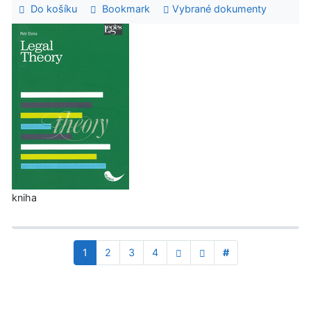
Do košíku
Bookmark
Vybrané dokumenty
kniha
1
2
3
4
#