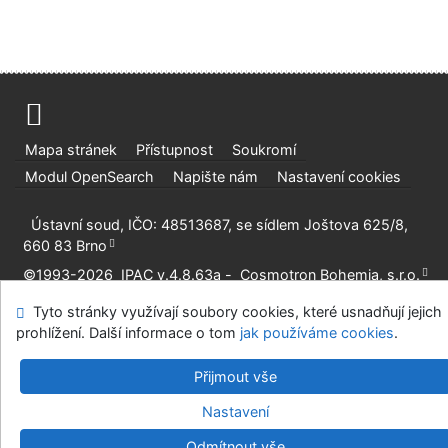
Mapa stránek
Přístupnost
Soukromí
Modul OpenSearch
Napište nám
Nastavení cookies
Ústavní soud, IČO: 48513687, se sídlem Joštova 625/8,
660 83 Brno
©1993-2026
IPAC
v.4.8.63a
-
Cosmotron Bohemia, s.r.o.
Tyto stránky využívají soubory cookies, které usnadňují jejich
prohlížení. Další informace o tom
jak používáme cookies
.
Přijmout vše
Nastavení
Odmítnout vše