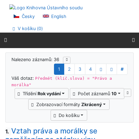
Přejít na obsah
Přejít na menu
Prohlášení o webové přístupnosti
Česky
English
V košíku (
0
)
Výsledky vyhledávání
Nalezeno záznamů: 36
1
2
3
4
#
Váš dotaz:
Předmět (klíč.slova) = "Právo a
morálka"
Třídění
Rok vydání
Počet záznamů
10
Zobrazovací formáty
Zkrácený
Do košíku
Vztah práva a morálky se
1.