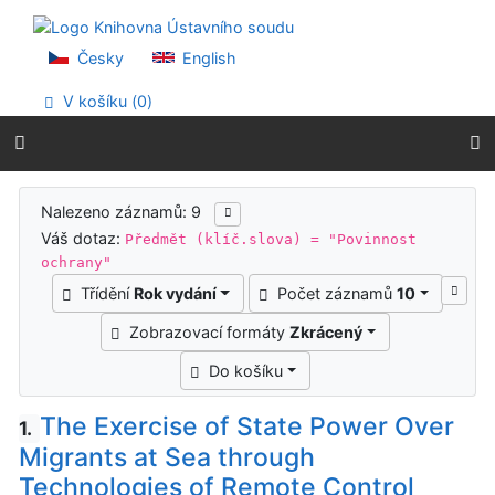
Přejít na obsah
Přejít na menu
Prohlášení o webové přístupnosti
Česky
English
V košíku (
0
)
Výsledky vyhledávání
Nalezeno záznamů: 9
Váš dotaz:
Předmět (klíč.slova) = "Povinnost
ochrany"
Třídění
Rok vydání
Počet záznamů
10
Zobrazovací formáty
Zkrácený
Do košíku
The Exercise of State Power Over
1.
Migrants at Sea through
Technologies of Remote Control