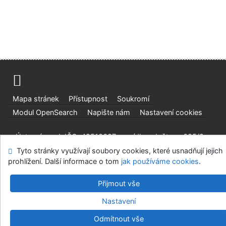
Mapa stránek
Přístupnost
Soukromí
Modul OpenSearch
Napište nám
Nastavení cookies
Ústavní soud, IČO: 48513687, se sídlem Joštova 625/8,
660 83 Brno
Tyto stránky využívají soubory cookies, které usnadňují jejich
prohlížení. Další informace o tom
jak používáme cookies
.
©1993-2026
IPAC
v.4.8.63a
-
Cosmotron Bohemia, s.r.o.
Přijmout vše
Nastavení
Odmítnout vše