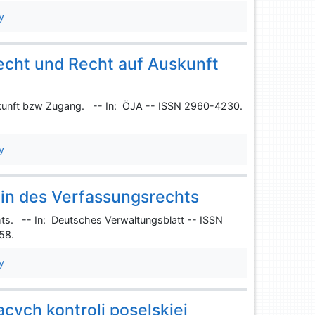
y
recht und Recht auf Auskunft
uskunft bzw Zugang. -- In: ÖJA -- ISSN 2960-4230.
y
ein des Verfassungsrechts
ts. -- In: Deutsches Verwaltungsblatt -- ISSN
258.
y
ych kontroli poselskiej