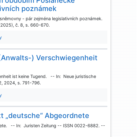
ím obdobím Poslanecké
tivních poznámek
 sněmovny - pár zejména legislativních poznámek.
(2025), č. 8, s. 660-670.
y
(Anwalts-) Verschwiegenheit
heit ist keine Tugend. -- In: Neue juristische
2, 2024, s. 791-796.
y
att „deutsche“ Abgeordnete
ete. -- In: Juristen Zeitung -- ISSN 0022-6882. --