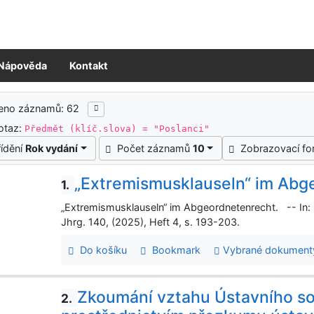
Nápověda
Kontakt
ledky vyhledávání
zeno záznamů: 62
otaz:
Předmět (klíč.slova) = "Poslanci"
řídění
Rok vydání
Počet záznamů
10
Zobrazovací f
„Extremismusklauseln“ im Abg
1.
„Extremismusklauseln“ im Abgeordnetenrecht. -- In:
Jhrg. 140, (2025), Heft 4, s. 193-203.
Do košíku
Bookmark
Vybrané dokument
Zkoumání vztahu Ústavního s
2.