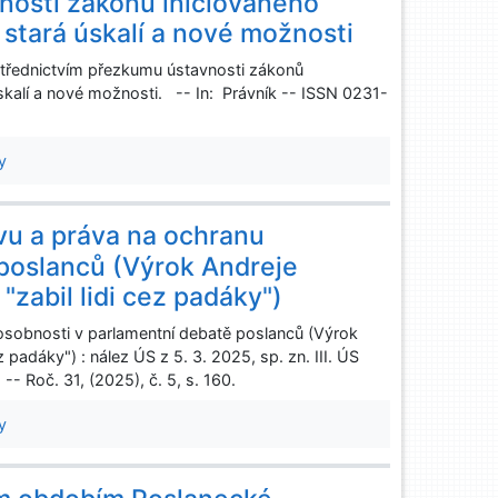
nosti zákonů iniciovaného
 stará úskalí a nové možnosti
třednictvím přezkumu ústavnosti zákonů
skalí a nové možnosti. -- In: Právník -- ISSN 0231-
y
vu a práva na ochranu
 poslanců (Výrok Andreje
"zabil lidi cez padáky")
osobnosti v parlamentní debatě poslanců (Výrok
z padáky") : nález ÚS z 5. 3. 2025, sp. zn. III. ÚS
- Roč. 31, (2025), č. 5, s. 160.
y