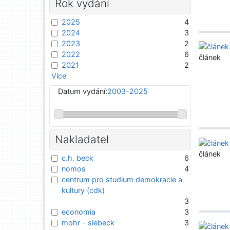
Rok vydání
2025
4
2024
3
2023
2
2022
6
článek
2021
2
Více
Datum vydání:
2003-2025
Nakladatel
článek
c.h. beck
6
nomos
4
centrum pro studium demokracie a
kultury (cdk)
3
economia
3
mohr - siebeck
3