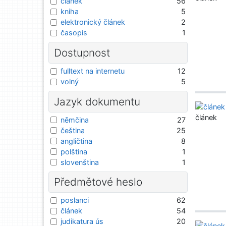
článek
56
kniha
5
elektronický článek
2
časopis
1
Dostupnost
fulltext na internetu
12
volný
5
Jazyk dokumentu
článek
němčina
27
čeština
25
angličtina
8
polština
1
slovenština
1
Předmětové heslo
poslanci
62
článek
54
judikatura ús
20