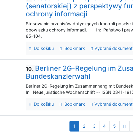
(senatorskiej) z perspektywy fu
ochrony informacji
Stosowanie przepisów dotyczących kontroli poselskiej
obowiązku ochrony informacji. -- In: Państwo i prawo
85-104.
Do košíku
Bookmark
Vybrané dokument
Berliner 2G-Regelung im Zu
10.
Bundeskanzlerwahl
Berliner 2G-Regelung im Zusammenhang mit Bundeska
In: Neue juristische Wochenschrift -- ISSN 0341-1915
Do košíku
Bookmark
Vybrané dokument
1
2
3
4
5