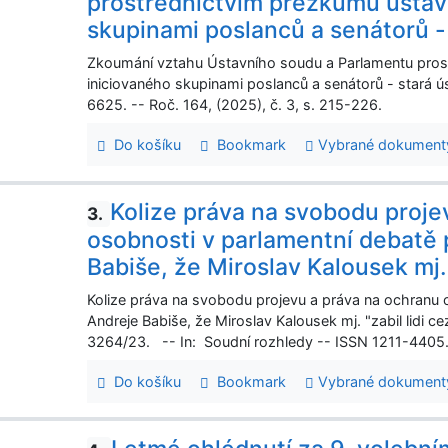
prostřednictvím přezkumu ústav
skupinami poslanců a senátorů -
Zkoumání vztahu Ústavního soudu a Parlamentu pros
iniciovaného skupinami poslanců a senátorů - stará ú
6625. -- Roč. 164, (2025), č. 3, s. 215-226.
Do košíku
Bookmark
Vybrané dokument
Kolize práva na svobodu proje
3.
osobnosti v parlamentní debatě
Babiše, že Miroslav Kalousek mj. 
Kolize práva na svobodu projevu a práva na ochranu 
Andreje Babiše, že Miroslav Kalousek mj. "zabil lidi ce
3264/23. -- In: Soudní rozhledy -- ISSN 1211-4405. -
Do košíku
Bookmark
Vybrané dokument