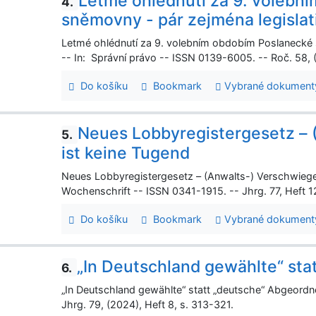
Letmé ohlédnutí za 9. volebn
4.
sněmovny - pár zejména legisla
Letmé ohlédnutí za 9. volebním obdobím Poslanecké
-- In: Správní právo -- ISSN 0139-6005. -- Roč. 58, 
Do košíku
Bookmark
Vybrané dokument
Neues Lobbyregistergesetz – 
5.
ist keine Tugend
Neues Lobbyregistergesetz – (Anwalts-) Verschwiegen
Wochenschrift -- ISSN 0341-1915. -- Jhrg. 77, Heft 1
Do košíku
Bookmark
Vybrané dokument
„In Deutschland gewählte“ st
6.
„In Deutschland gewählte“ statt „deutsche“ Abgeordn
Jhrg. 79, (2024), Heft 8, s. 313-321.