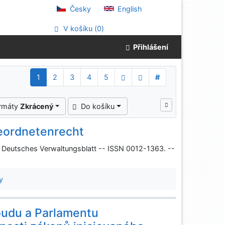
Česky
English
V košíku (
0
)
Přihlášení
1
2
3
4
5
#
ormáty
Zkrácený
Do košíku
eordnetenrecht
 Deutsches Verwaltungsblatt -- ISSN 0012-1363. --
y
oudu a Parlamentu