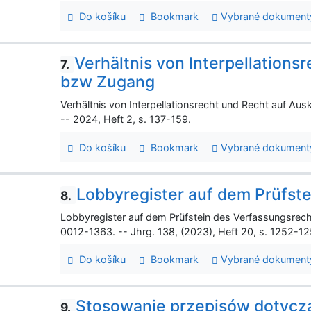
Do košíku
Bookmark
Vybrané dokument
Verhältnis von Interpellations
7.
bzw Zugang
Verhältnis von Interpellationsrecht und Recht auf A
-- 2024, Heft 2, s. 137-159.
Do košíku
Bookmark
Vybrané dokument
Lobbyregister auf dem Prüfst
8.
Lobbyregister auf dem Prüfstein des Verfassungsrech
0012-1363. -- Jhrg. 138, (2023), Heft 20, s. 1252-1
Do košíku
Bookmark
Vybrané dokument
Stosowanie przepisów dotycząc
9.