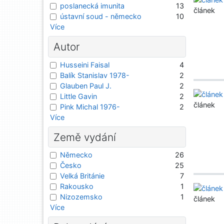
poslanecká imunita
13
článek
ústavní soud - německo
10
Více
Autor
Husseini Faisal
4
Balík Stanislav 1978-
2
Glauben Paul J.
2
Little Gavin
2
článek
Pink Michal 1976-
2
Více
Země vydání
Německo
26
Česko
25
Velká Británie
7
Rakousko
1
Nizozemsko
1
článek
Více