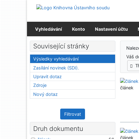
Přejít na obsah
Přejít na menu
Prohlášení o webové přístupnosti
Vyhledávání
Konto
Nastavení účtu
Výs
Související stránky
Nale
Váš d
Výsledky vyhledávání
T
Zasílání novinek (SDI).
Upravit dotaz
Zdroje
článek
Nový dotaz
Filtrovat
Druh dokumentu
článek