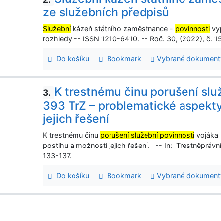
ze služebních předpisů
Služební
kázeň státního zaměstnance -
povinnosti
vyp
rozhledy -- ISSN 1210-6410. -- Roč. 30, (2022), č. 1
Do košíku
Bookmark
Vybrané dokument
K trestnému činu porušení slu
3.
393 TrZ – problematické aspekty
jejich řešení
K trestnému činu
porušení služební povinnosti
vojáka 
postihu a možnosti jejich řešení. -- In: Trestněprávní
133-137.
Do košíku
Bookmark
Vybrané dokument