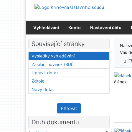
Přejít na obsah
Přejít na menu
Prohlášení o webové přístupnosti
Vyhledávání
Konto
Nastavení účtu
Výs
Související stránky
Nale
Váš d
Výsledky vyhledávání
T
Zasílání novinek (SDI).
Upravit dotaz
Zdroje
článek
Nový dotaz
Filtrovat
Druh dokumentu