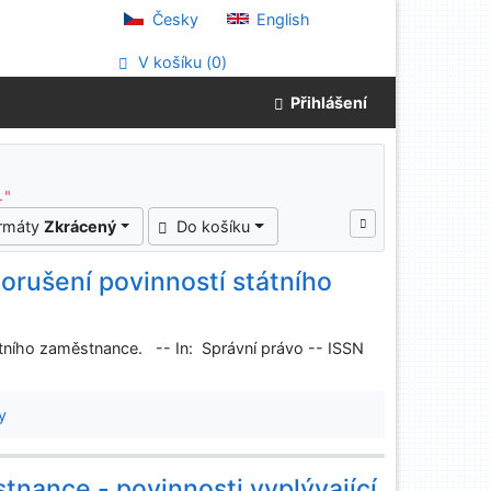
Česky
English
V košíku (
0
)
Přihlášení
i"
ormáty
Zkrácený
Do košíku
orušení povinností státního
tního zaměstnance. -- In: Správní právo -- ISSN
y
tnance - povinnosti vyplývající