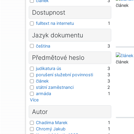
článek
3
článek
Dostupnost
fulltext na internetu
1
Jazyk dokumentu
čeština
3
Předmětové heslo
článek
judikatura ús
3
porušení služební povinnosti
3
článek
3
státní zaměstnanci
2
armáda
1
Více
Autor
Chadima Marek
1
Chromý Jakub
1