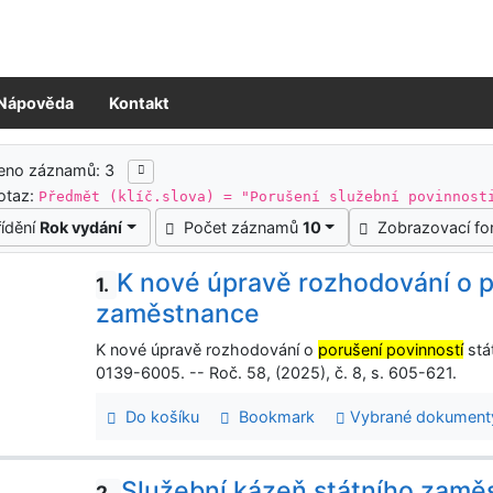
Nápověda
Kontakt
ledky vyhledávání
zeno záznamů: 3
otaz:
Předmět (klíč.slova) = "Porušení služební povinnost
řídění
Rok vydání
Počet záznamů
10
Zobrazovací f
K nové úpravě rozhodování o p
1.
zaměstnance
K nové úpravě rozhodování o
porušení povinností
stá
0139-6005. -- Roč. 58, (2025), č. 8, s. 605-621.
Do košíku
Bookmark
Vybrané dokument
Služební kázeň státního zaměs
2.