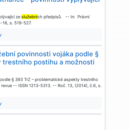
lývající ze
služební
ch předpisů. -- In: Právní
5-16, s. 519-527.
y
žební povinnosti vojáka podle §
 trestního postihu a možnosti
podle § 393 TrZ – problematické aspekty trestního
 revue -- ISSN 1213-5313. -- Roč. 13, (2014), č.6, s.
y