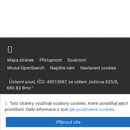
Mapa stránek
Přístupnost
Soukromí
Modul OpenSearch
Napište nám
Nastavení cookies
Ústavní soud, IČO: 48513687, se sídlem Joštova 625/8,
660 83 Brno
©1993-2026
IPAC
v.4.8.63a
-
Cosmotron Bohemia, s.r.o.
Tyto stránky využívají soubory cookies, které usnadňují jejich
prohlížení. Další informace o tom
jak používáme cookies
.
Přijmout vše