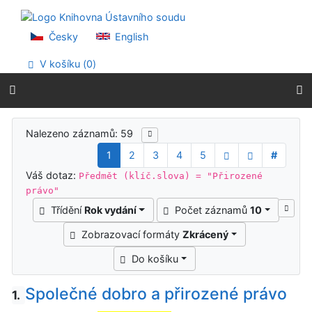
Přejít na obsah
Přejít na menu
Prohlášení o webové přístupnosti
Česky
English
V košíku (
0
)
Výsledky vyhledávání
Nalezeno záznamů: 59
1
2
3
4
5
#
Váš dotaz:
Předmět (klíč.slova) = "Přirozené
právo"
Třídění
Rok vydání
Počet záznamů
10
Zobrazovací formáty
Zkrácený
Do košíku
Společné dobro a přirozené právo
1.