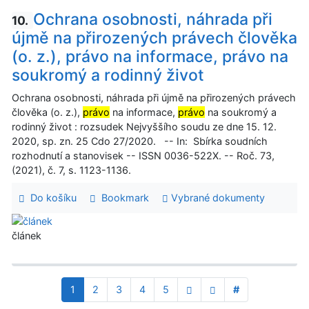
Ochrana osobnosti, náhrada při
10.
újmě na přirozených právech člověka
(o. z.), právo na informace, právo na
soukromý a rodinný život
Ochrana osobnosti, náhrada při újmě na přirozených právech
člověka (o. z.),
právo
na informace,
právo
na soukromý a
rodinný život : rozsudek Nejvyššího soudu ze dne 15. 12.
2020, sp. zn. 25 Cdo 27/2020. -- In: Sbírka soudních
rozhodnutí a stanovisek -- ISSN 0036-522X. -- Roč. 73,
(2021), č. 7, s. 1123-1136.
Do košíku
Bookmark
Vybrané dokumenty
článek
1
2
3
4
5
#