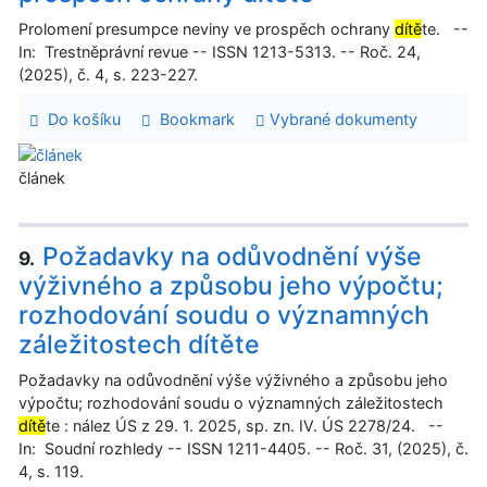
Prolomení presumpce neviny ve prospěch ochrany
dítě
te. --
In: Trestněprávní revue -- ISSN 1213-5313. -- Roč. 24,
(2025), č. 4, s. 223-227.
Do košíku
Bookmark
Vybrané dokumenty
článek
Požadavky na odůvodnění výše
9.
výživného a způsobu jeho výpočtu;
rozhodování soudu o významných
záležitostech dítěte
Požadavky na odůvodnění výše výživného a způsobu jeho
výpočtu; rozhodování soudu o významných záležitostech
dítě
te : nález ÚS z 29. 1. 2025, sp. zn. IV. ÚS 2278/24. --
In: Soudní rozhledy -- ISSN 1211-4405. -- Roč. 31, (2025), č.
4, s. 119.