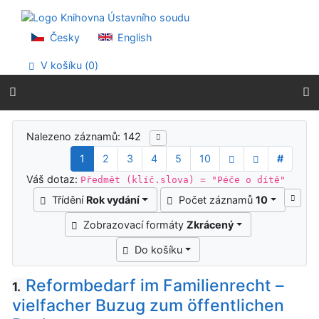
Přejít na obsah
Přejít na menu
Prohlášení o webové přístupnosti
Česky
English
V košíku (
0
)
Výsledky vyhledávání
Nalezeno záznamů: 142
1
2
3
4
5
10
#
Váš dotaz:
Předmět (klíč.slova) = "Péče o dítě"
Třídění
Rok vydání
Počet záznamů
10
Zobrazovací formáty
Zkrácený
Do košíku
Reformbedarf im Familienrecht –
1.
vielfacher Buzug zum ӧffentlichen