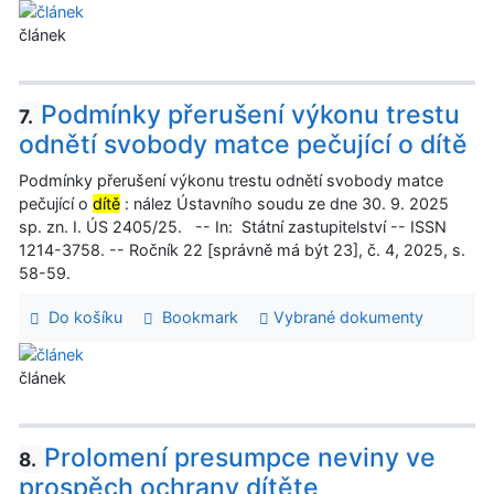
článek
Podmínky přerušení výkonu trestu
7.
odnětí svobody matce pečující o dítě
Podmínky přerušení výkonu trestu odnětí svobody matce
pečující o
dítě
: nález Ústavního soudu ze dne 30. 9. 2025
sp. zn. I. ÚS 2405/25. -- In: Státní zastupitelství -- ISSN
1214-3758. -- Ročník 22 [správně má být 23], č. 4, 2025, s.
58-59.
Do košíku
Bookmark
Vybrané dokumenty
článek
Prolomení presumpce neviny ve
8.
prospěch ochrany dítěte