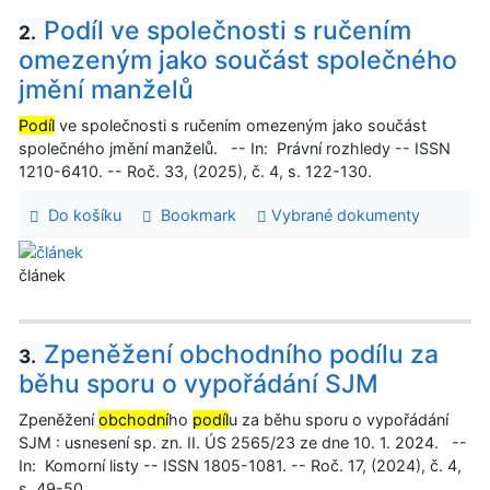
Podíl ve společnosti s ručením
2.
omezeným jako součást společného
jmění manželů
Podíl
ve společnosti s ručením omezeným jako součást
společného jmění manželů. -- In: Právní rozhledy -- ISSN
1210-6410. -- Roč. 33, (2025), č. 4, s. 122-130.
Do košíku
Bookmark
Vybrané dokumenty
článek
Zpeněžení obchodního podílu za
3.
běhu sporu o vypořádání SJM
Zpeněžení
obchodní
ho
podíl
u za běhu sporu o vypořádání
SJM : usnesení sp. zn. II. ÚS 2565/23 ze dne 10. 1. 2024. --
In: Komorní listy -- ISSN 1805-1081. -- Roč. 17, (2024), č. 4,
s. 49-50.