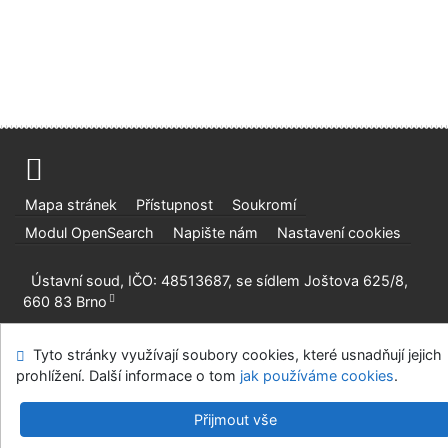
Mapa stránek
Přístupnost
Soukromí
Modul OpenSearch
Napište nám
Nastavení cookies
Ústavní soud, IČO: 48513687, se sídlem Joštova 625/8,
660 83 Brno
©1993-2026
IPAC
v.4.8.63a
-
Cosmotron Bohemia, s.r.o.
Tyto stránky využívají soubory cookies, které usnadňují jejich
prohlížení. Další informace o tom
jak používáme cookies
.
Přijmout vše