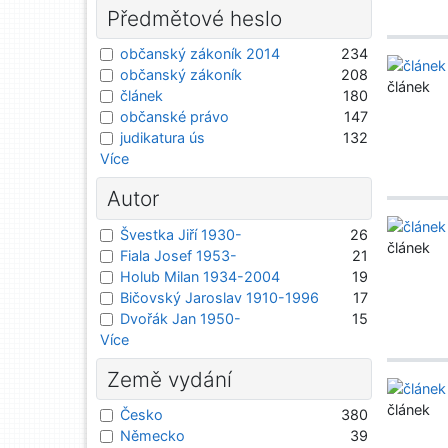
Předmětové heslo
občanský zákoník 2014
234
občanský zákoník
208
článek
článek
180
občanské právo
147
judikatura ús
132
Více
Autor
Švestka Jiří 1930-
26
článek
Fiala Josef 1953-
21
Holub Milan 1934-2004
19
Bičovský Jaroslav 1910-1996
17
Dvořák Jan 1950-
15
Více
Země vydání
článek
Česko
380
Německo
39