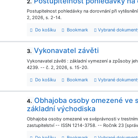
Postupitelnost pohledávky na 
2.
Postupitelnost pohledávky na dorovnání při vytěsněn
2, 2026, s. 2-14.
Do košíku
Bookmark
Vybrané dokument
Vykonavatel závěti
3.
Vykonavatel závěti : základní vymezení a způsoby j
4239. -- č. 2, 2026, s. 15-20.
Do košíku
Bookmark
Vybrané dokument
Obhajoba osoby omezené ve sv
4.
základní východiska
Obhajoba osoby omezené ve svéprávnosti v trestním ř
zastupitelství -- ISSN 1214-3758. -- Ročník 23 [správ
Do košíku
Bookmark
Vybrané dokument