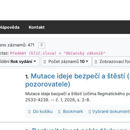
Nápověda
Kontakt
ledky vyhledávání
zeno záznamů: 471
otaz:
Předmět (klíč.slova) = "Občanský zákoník"
řídění
Rok vydání
Počet záznamů
10
Zobrazovací f
Mutace ideje bezpečí a štěstí
1.
pozorovatele)
Mutace ideje bezpečí a štěstí (očima ﬂegmatického 
2533-4239. -- č. 1, 2026, s. 2-8.
Do košíku
Bookmark
Vybrané dokument