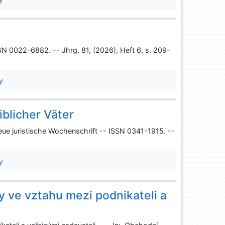
SSN 0022-6882. -- Jhrg. 81, (2026), Heft 6, s. 209-
y
blicher Väter
eue juristische Wochenschrift -- ISSN 0341-1915. --
y
y ve vztahu mezi podnikateli a