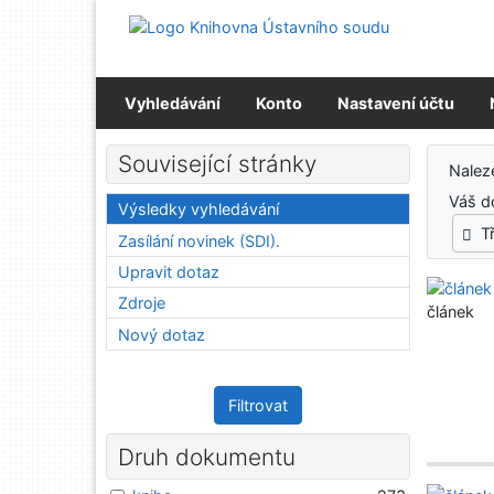
Přejít na obsah
Přejít na menu
Prohlášení o webové přístupnosti
Vyhledávání
Konto
Nastavení účtu
Výs
Související stránky
Nale
Váš d
Výsledky vyhledávání
T
Zasílání novinek (SDI).
Upravit dotaz
Zdroje
článek
Nový dotaz
Filtrovat
Druh dokumentu