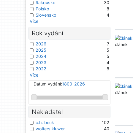
Rakousko
30
Polsko
8
Slovensko
4
Více
Rok vydání
2026
7
článek
2025
5
2024
5
2023
4
2022
8
Více
Datum vydání:
1800-2026
článek
Nakladatel
c.h. beck
102
wolters kluwer
40