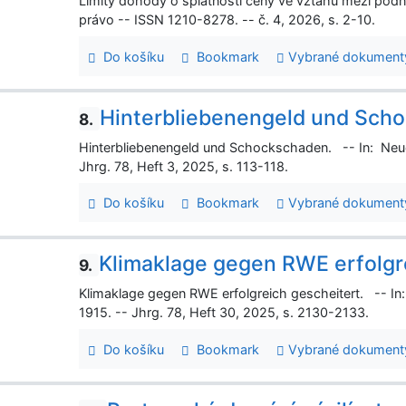
Limity dohody o splatnosti ceny ve vztahu mezi podni
právo -- ISSN 1210-8278. -- č. 4, 2026, s. 2-10.
Do košíku
Bookmark
Vybrané dokument
Hinterbliebenengeld und Sch
8.
Hinterbliebenengeld und Schockschaden. -- In: Neue
Jhrg. 78, Heft 3, 2025, s. 113-118.
Do košíku
Bookmark
Vybrané dokument
Klimaklage gegen RWE erfolgr
9.
Klimaklage gegen RWE erfolgreich gescheitert. -- In
1915. -- Jhrg. 78, Heft 30, 2025, s. 2130-2133.
Do košíku
Bookmark
Vybrané dokument