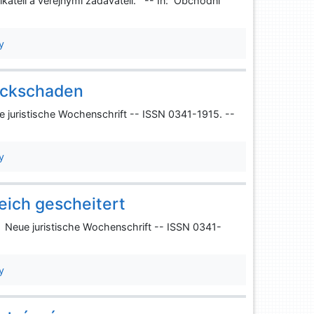
kateli a veřejnými zadavateli. -- In: Obchodní
y
ockschaden
 juristische Wochenschrift -- ISSN 0341-1915. --
y
eich gescheitert
: Neue juristische Wochenschrift -- ISSN 0341-
y