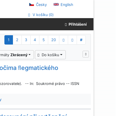
Česky
English
V košíku (
0
)
Přihlášení
1
2
3
4
5
20
#
ormáty
Zkrácený
Do košíku
 (očima ﬂegmatického
pozorovatele). -- In: Soukromé právo -- ISSN
y