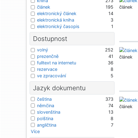
kniha
273
článek
článek
195
elektronický článek
14
elektronická kniha
3
elektronický časopis
1
Dostupnost
volný
252
prezenčně
41
článek
fulltext na internetu
36
rezervace
8
ve zpracování
5
Jazyk dokumentu
čeština
373
němčina
74
článek
slovenština
13
polština
8
angličtina
7
Více