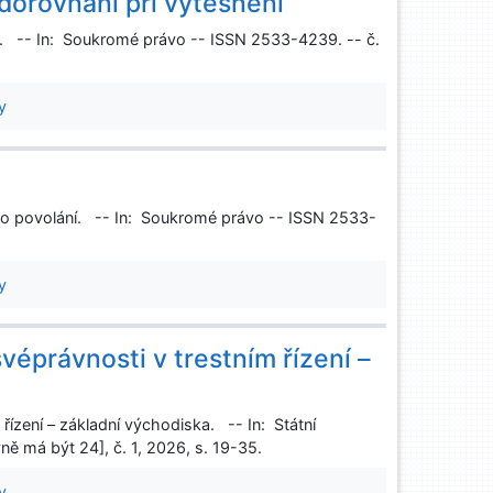
dorovnání při vytěsnění
í. -- In: Soukromé právo -- ISSN 2533-4239. -- č.
y
eho povolání. -- In: Soukromé právo -- ISSN 2533-
y
éprávnosti v trestním řízení –
ízení – základní východiska. -- In: Státní
ně má být 24], č. 1, 2026, s. 19-35.
y