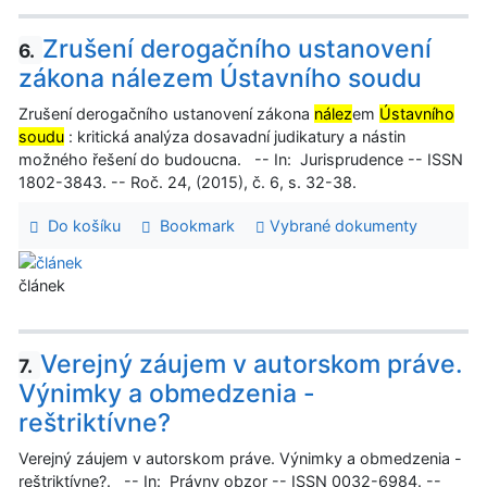
Zrušení derogačního ustanovení
6.
zákona nálezem Ústavního soudu
Zrušení derogačního ustanovení zákona
nález
em
Ústavního
soudu
: kritická analýza dosavadní judikatury a nástin
možného řešení do budoucna. -- In: Jurisprudence -- ISSN
1802-3843. -- Roč. 24, (2015), č. 6, s. 32-38.
Do košíku
Bookmark
Vybrané dokumenty
článek
Verejný záujem v autorskom práve.
7.
Výnimky a obmedzenia -
reštriktívne?
Verejný záujem v autorskom práve. Výnimky a obmedzenia -
reštriktívne?. -- In: Právny obzor -- ISSN 0032-6984. --