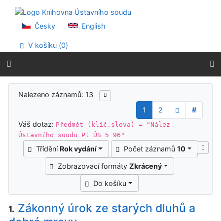
Přejít na obsah
Přejít na menu
Prohlášení o webové přístupnosti
Česky
English
V košíku (
0
)
Výsledky vyhledávání
Nalezeno záznamů: 13
1
2
#
Váš dotaz:
Předmět (klíč.slova) = "Nález
Ústavního soudu Pl ÚS 5 96"
Třídění
Rok vydání
Počet záznamů
10
Zobrazovací formáty
Zkrácený
Do košíku
Zákonný úrok ze starých dluhů a
1.