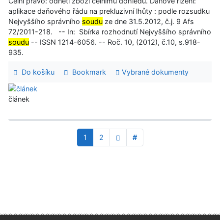
Celní právo: odnětí zboží celnímu dohledu. Daňové řízení:
aplikace daňového řádu na prekluzivní lhůty : podle rozsudku
Nejvyššího správního
soudu
ze dne 31.5.2012, č.j. 9 Afs
72/2011-218. -- In: Sbírka rozhodnutí Nejvyššího správního
soudu
-- ISSN 1214-6056. -- Roč. 10, (2012), č.10, s.918-
935.
Do košíku
Bookmark
Vybrané dokumenty
článek
1
2
#