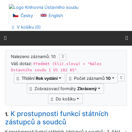
Přejít na obsah
Přejít na menu
Prohlášení o webové přístupnosti
Česky
English
V košíku (
0
)
Výsledky vyhledávání
Nalezeno záznamů: 10
Váš dotaz:
Předmět (klíč.slova) = "Nález
Ústavního soudu I ÚS 182 05"
Třídění
Rok vydání
Počet záznamů
10
Zobrazovací formáty
Zkrácený
Do košíku
K prostupnosti funkcí státních
1.
zástupců a soudců
K prostupnosti funkcí státních zástupců a soudců : 3. část. -