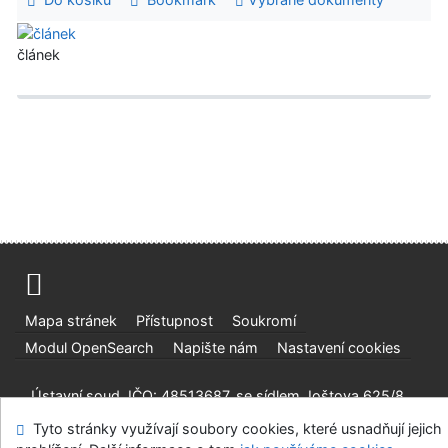
článek
Mapa stránek
Přístupnost
Soukromí
Modul OpenSearch
Napište nám
Nastavení cookies
Ústavní soud, IČO: 48513687, se sídlem Joštova 625/8,
660 83 Brno
Tyto stránky využívají soubory cookies, které usnadňují jejich
©1993-2026
IPAC
v.4.8.63a
-
Cosmotron Bohemia, s.r.o.