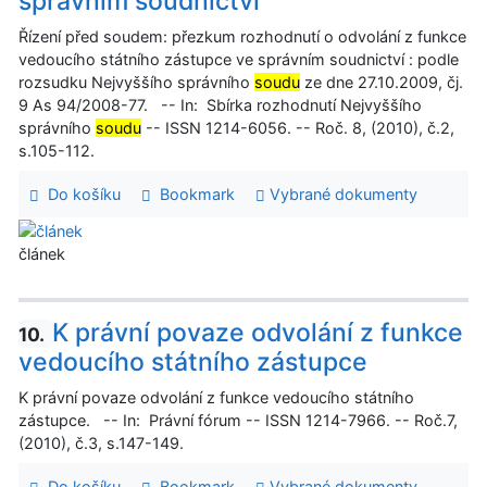
správním soudnictví
Řízení před soudem: přezkum rozhodnutí o odvolání z funkce
vedoucího státního zástupce ve správním soudnictví : podle
rozsudku Nejvyššího správního
soudu
ze dne 27.10.2009, čj.
9 As 94/2008-77. -- In: Sbírka rozhodnutí Nejvyššího
správního
soudu
-- ISSN 1214-6056. -- Roč. 8, (2010), č.2,
s.105-112.
Do košíku
Bookmark
Vybrané dokumenty
článek
K právní povaze odvolání z funkce
10.
vedoucího státního zástupce
K právní povaze odvolání z funkce vedoucího státního
zástupce. -- In: Právní fórum -- ISSN 1214-7966. -- Roč.7,
(2010), č.3, s.147-149.
Do košíku
Bookmark
Vybrané dokumenty