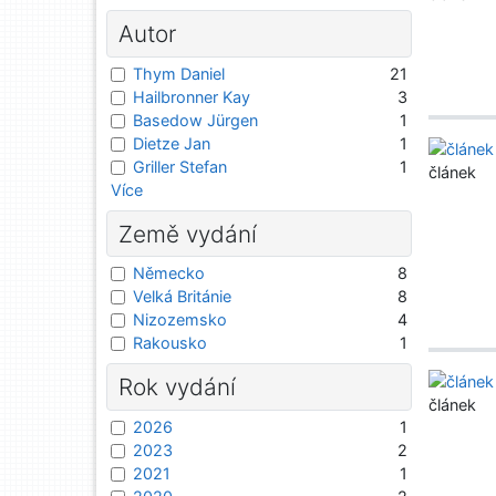
Autor
Thym Daniel
21
Hailbronner Kay
3
Basedow Jürgen
1
Dietze Jan
1
Griller Stefan
1
článek
Více
Země vydání
Německo
8
Velká Británie
8
Nizozemsko
4
Rakousko
1
Rok vydání
článek
2026
1
2023
2
2021
1