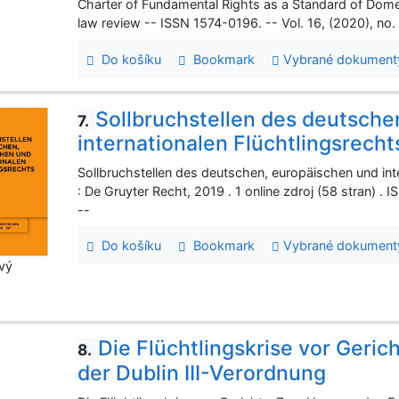
Charter of Fundamental Rights as a Standard of Domes
law review -- ISSN 1574-0196. -- Vol. 16, (2020), no.
Do košíku
Bookmark
Vybrané dokument
Sollbruchstellen des deutsche
7.
internationalen Flüchtlingsrecht
Sollbruchstellen des deutschen, europäischen und inte
: De Gruyter Recht, 2019 . 1 online zdroj (58 stran) 
--
Do košíku
Bookmark
Vybrané dokument
vý
Die Flüchtlingskrise vor Geri
8.
der Dublin III-Verordnung