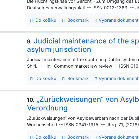
Die Flüchtlingskrise vor Gericht – Zum Umgang des Eu
Deutsches Verwaltungsblatt -- ISSN 0012-1363. -- Jh
Do košíku
Bookmark
Vybrané dokument
Judicial maintenance of the s
9.
asylum jurisdiction
Judicial maintenance of the sputtering Dublin system 
Shiri. -- In: Common market law review -- ISSN 0165
Do košíku
Bookmark
Vybrané dokument
„Zurückweisungen“ von Asylbe
10.
Verordnung
„Zurückweisungen“ von Asylbewerbern nach der Dublin 
Wochenschrift -- ISSN 0341-1915. -- Jhrg. 71, (2018
Do košíku
Bookmark
Vybrané dokument