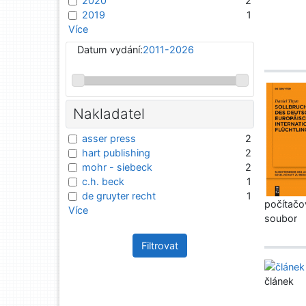
2020
2
2019
1
Více
Datum vydání:
2011-2026
Nakladatel
asser press
2
hart publishing
2
mohr - siebeck
2
c.h. beck
1
de gruyter recht
1
počítačo
Více
soubor
Filtrovat
článek