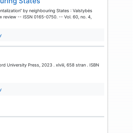
ouring States
entalization“ by neighbouring States : Valstybės
review -- ISSN 0165-0750. -- Vol. 60, no. 4,
y
d University Press, 2023 . xlviii, 658 stran . ISBN
y