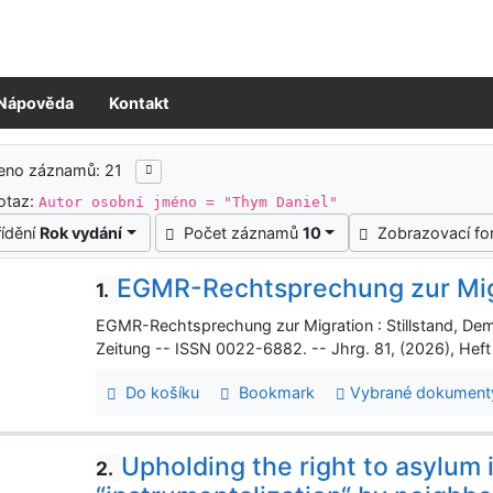
Nápověda
Kontakt
ledky vyhledávání
zeno záznamů: 21
otaz:
Autor osobní jméno = "Thym Daniel"
řídění
Rok vydání
Počet záznamů
10
Zobrazovací f
EGMR-Rechtsprechung zur Mig
1.
EGMR-Rechtsprechung zur Migration : Stillstand, Dem
Zeitung -- ISSN 0022-6882. -- Jhrg. 81, (2026), Heft
Do košíku
Bookmark
Vybrané dokument
Upholding the right to asylum i
2.