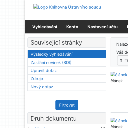
Přejít na obsah
Přejít na menu
Prohlášení o webové přístupnosti
Vyhledávání
Konto
Nastavení účtu
Výs
Související stránky
Nale
Váš d
Výsledky vyhledávání
T
Zasílání novinek (SDI).
Upravit dotaz
Zdroje
článek
Nový dotaz
Filtrovat
Druh dokumentu
článek