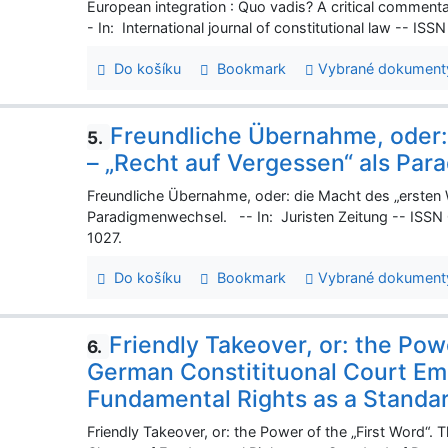
European integration : Quo vadis? A critical commen
- In: International journal of constitutional law -- ISS
Do košíku
Bookmark
Vybrané dokument
Freundliche Übernahme, oder:
5.
– „Recht auf Vergessen“ als Pa
Freundliche Übernahme, oder: die Macht des „ersten W
Paradigmenwechsel. -- In: Juristen Zeitung -- ISSN 0
1027.
Do košíku
Bookmark
Vybrané dokument
Friendly Takeover, or: the Pow
6.
German Constitituonal Court Em
Fundamental Rights as a Standar
Friendly Takeover, or: the Power of the „First Word“