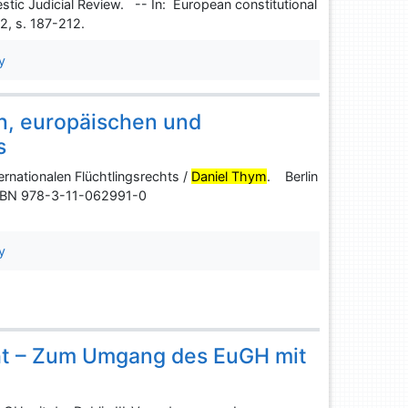
tic Judicial Review. -- In: European constitutional
 2, s. 187-212.
y
n, europäischen und
s
rnationalen Flüchtlingsrechts /
Daniel Thym
. Berlin
. ISBN 978-3-11-062991-0
y
cht – Zum Umgang des EuGH mit