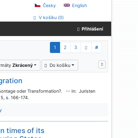
Česky
English
V košíku (
0
)
Přihlášení
1
2
3
#
ormáty
Zkrácený
Do košíku
ration
ontage oder Transformation?. -- In: Juristen
 5, s. 166-174.
y
n times of its