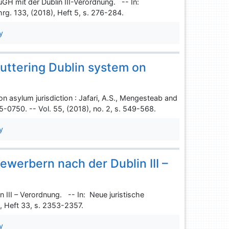
GH mit der Dublin III-Verordnung. -- In:
rg. 133, (2018), Heft 5, s. 276-284.
y
puttering Dublin system on
on asylum jurisdiction : Jafari, A.S., Mengesteab and
-0750. -- Vol. 55, (2018), no. 2, s. 549-568.
y
werbern nach der Dublin III –
III – Verordnung. -- In: Neue juristische
), Heft 33, s. 2353-2357.
y