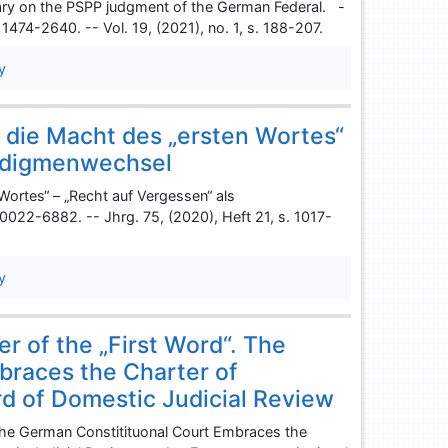
tary on the PSPP judgment of the German Federal. -
N 1474-2640. -- Vol. 19, (2021), no. 1, s. 188-207.
y
 die Macht des „ersten Wortes“
radigmenwechsel
ortes“ – „Recht auf Vergessen“ als
022-6882. -- Jhrg. 75, (2020), Heft 21, s. 1017-
y
er of the „First Word“. The
braces the Charter of
d of Domestic Judicial Review
. The German Constitituonal Court Embraces the