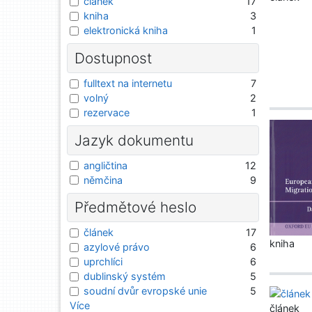
článek
17
kniha
3
elektronická kniha
1
Dostupnost
fulltext na internetu
7
volný
2
rezervace
1
Jazyk dokumentu
angličtina
12
němčina
9
Předmětové heslo
článek
17
kniha
azylové právo
6
uprchlíci
6
dublinský systém
5
soudní dvůr evropské unie
5
Více
článek