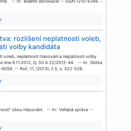
Brně. -- In: Bulletin advokacie -- ISSN 1210-6348. -
y
va: rozlišení neplatnosti voleb,
sti volby kandidáta
ti voleb, neplatnosti hlasování a neplatnosti volby
e dne 6.11.2012, čj. 50 A 22/2012-44. -- In: Sbírka
6056. -- Roč. 11, (2013), č.5, s. 522-526.
y
nosti" obou hlasování. -- In: Veřejná správa --
y