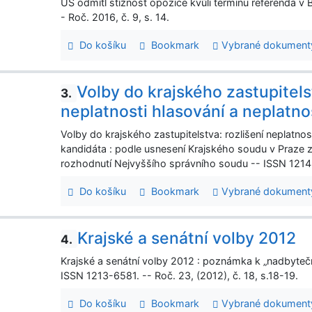
ÚS odmítl stížnost opozice kvůli termínu referenda v 
- Roč. 2016, č. 9, s. 14.
Do košíku
Bookmark
Vybrané dokument
Volby do krajského zastupitelst
3.
neplatnosti hlasování a neplatno
Volby do krajského zastupitelstva: rozlišení neplatnos
kandidáta : podle usnesení Krajského soudu v Praze z
rozhodnutí Nejvyššího správního soudu -- ISSN 1214-
Do košíku
Bookmark
Vybrané dokument
Krajské a senátní volby 2012
4.
Krajské a senátní volby 2012 : poznámka k „nadbyteč
ISSN 1213-6581. -- Roč. 23, (2012), č. 18, s.18-19.
Do košíku
Bookmark
Vybrané dokument