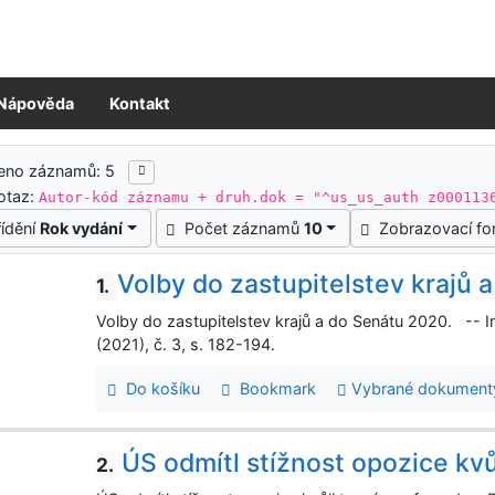
Nápověda
Kontakt
ledky vyhledávání
zeno záznamů: 5
otaz:
Autor-kód záznamu + druh.dok = "^us_us_auth z000113
řídění
Rok vydání
Počet záznamů
10
Zobrazovací f
Volby do zastupitelstev krajů 
1.
Volby do zastupitelstev krajů a do Senátu 2020. -- 
(2021), č. 3, s. 182-194.
Do košíku
Bookmark
Vybrané dokument
ÚS odmítl stížnost opozice kvů
2.