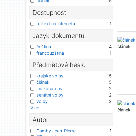
článek
5
Dostupnost
fulltext na internetu
1
Jazyk dokumentu
článek
čeština
4
francouzština
1
Předmětové heslo
krajské volby
5
článek
5
judikatura ús
2
senátní volby
2
volby
2
Více
článek
Autor
Camby Jean-Pierre
1