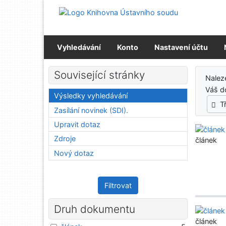
Přejít na obsah
Přejít na menu
Prohlášení o webové přístupnosti
Vyhledávání
Konto
Nastavení účtu
Výs
Související stránky
Nale
Váš d
Výsledky vyhledávání
T
Zasílání novinek (SDI).
Upravit dotaz
Zdroje
článek
Nový dotaz
Filtrovat
Druh dokumentu
článek