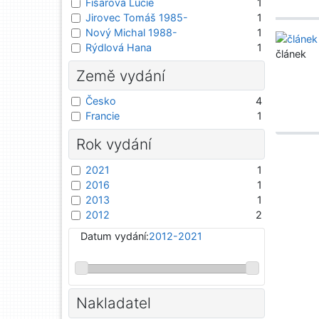
Fišarová Lucie
1
Jirovec Tomáš 1985-
1
Nový Michal 1988-
1
Rýdlová Hana
1
článek
Země vydání
Česko
4
Francie
1
Rok vydání
2021
1
2016
1
2013
1
2012
2
Datum vydání:
2012-2021
Nakladatel