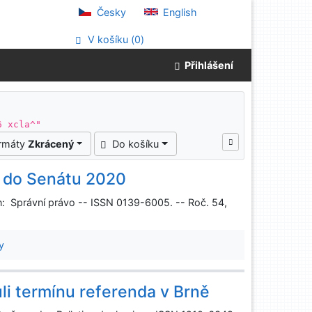
Česky
English
V košíku (
0
)
Přihlášení
6 xcla^"
ormáty
Zkrácený
Do košíku
a do Senátu 2020
In: Správní právo -- ISSN 0139-6005. -- Roč. 54,
y
li termínu referenda v Brně