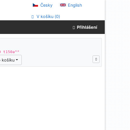
Česky
English
V košíku (
0
)
Přihlášení
0 t150a^"
 košíku