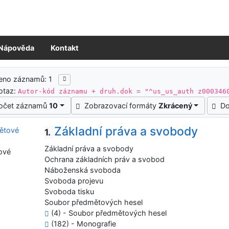
Nápověda
Kontakt
ledky vyhledávání
eno záznamů: 1
otaz:
Autor-kód záznamu + druh.dok = "^us_us_auth z000346
očet záznamů
10
Zobrazovací formáty
Zkrácený
Do
Základní práva a svobody
1.
Základní práva a svobody
ové
Ochrana základních práv a svobod
Náboženská svoboda
Svoboda projevu
Svoboda tisku
Soubor předmětových hesel
(4) - Soubor předmětových hesel
(182) - Monografie