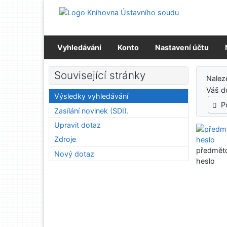
Přejít na obsah
Přejít na menu
Prohlášení o webové přístupnosti
Vyhledávání
Konto
Nastavení účtu
Výs
Související stránky
Nalez
Váš d
Výsledky vyhledávání
P
Zasílání novinek (SDI).
Upravit dotaz
Zdroje
předmět
Nový dotaz
heslo