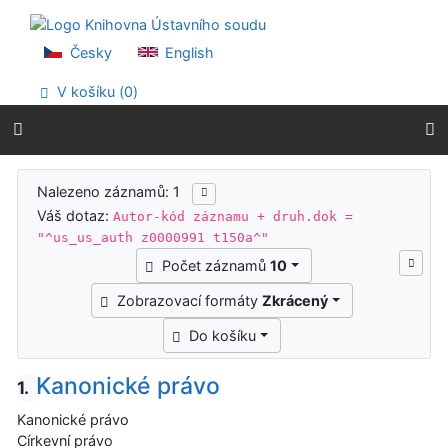
Přejít na obsah
Přejít na menu
Prohlášení o webové přístupnosti
Česky
English
V košíku (
0
)
Výsledky vyhledávání
Nalezeno záznamů: 1
Váš dotaz:
Autor-kód záznamu + druh.dok =
"^us_us_auth z0000991 t150a^"
Počet záznamů
10
Zobrazovací formáty
Zkrácený
Do košíku
Kanonické právo
1.
Kanonické právo
Církevní právo