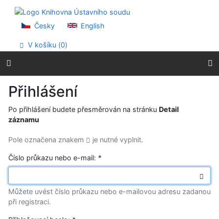
Přejít na obsah
Přejít na menu
Prohlášení o webové přístupnosti
Česky
English
V košíku (
0
)
Přihlášení
Po přihlášení budete přesměrován na stránku
Detail
záznamu
Pole označena znakem
je nutné vyplnit.
Číslo průkazu nebo e-mail:
*
Můžete uvést číslo průkazu nebo e-mailovou adresu zadanou
při registraci.