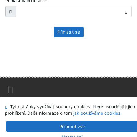
Přihlašovací heslo:
*
Přihlásit se
Mapa stránek
Přístupnost
Soukromí
Tyto stránky využívají soubory cookies, které usnadňují jejich
Modul OpenSearch
Napište nám
Nastavení cookies
prohlížení. Další informace o tom
jak používáme cookies
.
Ústavní soud, IČO: 48513687, se sídlem Joštova 625/8,
Přijmout vše
660 83 Brno