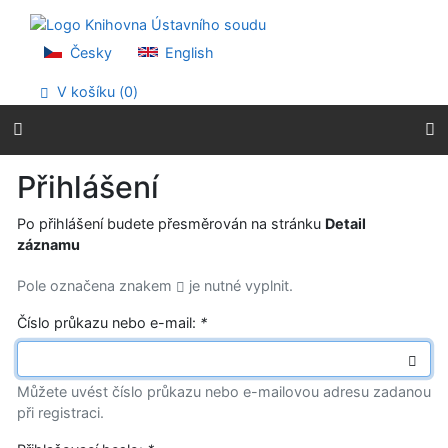
Přejít na obsah
Přejít na menu
Prohlášení o webové přístupnosti
Česky
English
V košíku (
0
)
Přihlášení
Po přihlášení budete přesměrován na stránku
Detail
záznamu
Pole označena znakem
je nutné vyplnit.
Číslo průkazu nebo e-mail:
*
Můžete uvést číslo průkazu nebo e-mailovou adresu zadanou
při registraci.