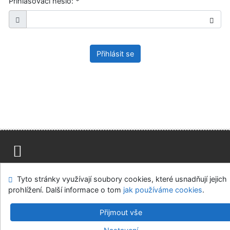
Přihlašovací heslo:
*
Přihlásit se
Mapa stránek
Přístupnost
Soukromí
Tyto stránky využívají soubory cookies, které usnadňují jejich
Modul OpenSearch
Napište nám
Nastavení cookies
prohlížení. Další informace o tom
jak používáme cookies
.
Ústavní soud, IČO: 48513687, se sídlem Joštova 625/8,
Přijmout vše
660 83 Brno