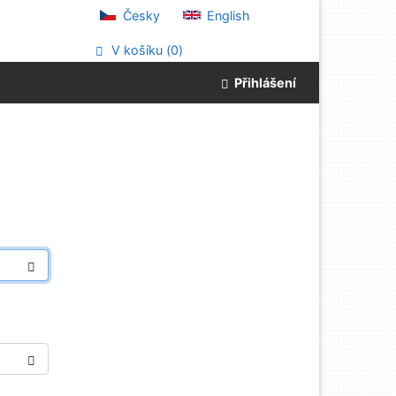
Česky
English
V košíku (
0
)
Přihlášení