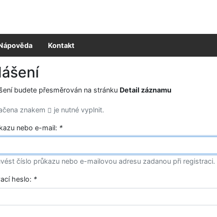
Nápověda
Kontakt
lášení
ášení budete přesměrován na stránku
Detail záznamu
načena znakem
je nutné vyplnit.
ůkazu nebo e-mail:
*
vést číslo průkazu nebo e-mailovou adresu zadanou při registraci.
vací heslo:
*