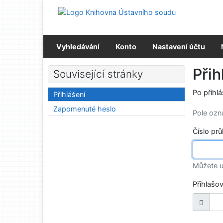
Přejít na obsah
Přejít na menu
Prohlášení o webové přístupnosti
Vyhledávání
Konto
Nastavení účtu
Přih
Související stránky
Po přihl
Přihlášení
Zapomenuté heslo
Pole oz
Číslo pr
Můžete u
Přihlašo