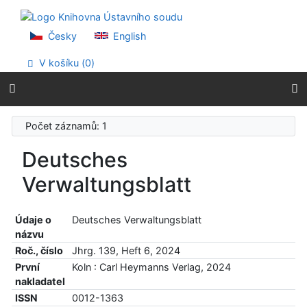
Přejít na obsah
Přejít na menu
Prohlášení o webové přístupnosti
Česky
English
V košíku (
0
)
Počet záznamů: 1
Deutsches
Verwaltungsblatt
Údaje o
Deutsches Verwaltungsblatt
názvu
Roč., číslo
Jhrg. 139, Heft 6, 2024
První
Koln : Carl Heymanns Verlag, 2024
nakladatel
ISSN
0012-1363