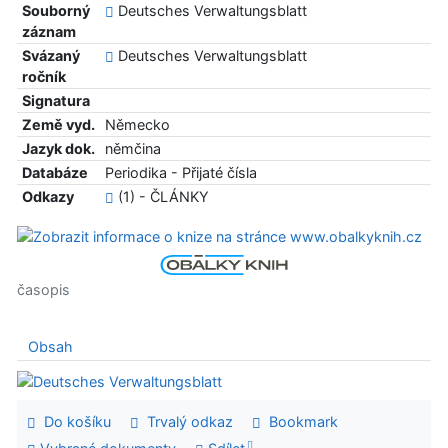
Souborný
Deutsches Verwaltungsblatt
záznam
Svázaný
Deutsches Verwaltungsblatt
ročník
Signatura
Země vyd.
Německo
Jazyk dok.
němčina
Databáze
Periodika - Přijaté čísla
Odkazy
(1) - ČLÁNKY
časopis
Obsah
Do košíku
Trvalý odkaz
Bookmark