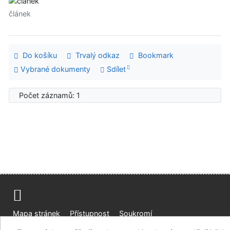
článek
Do košíku
Trvalý odkaz
Bookmark
Vybrané dokumenty
Sdílet
Počet záznamů: 1
Mapa stránek
Přístupnost
Soukromí
Modul OpenSearch
Napište nám
Nastavení cookies