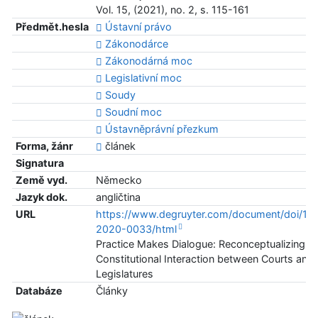
Vol. 15, (2021), no. 2, s. 115-161
Předmět.hesla
Ústavní právo
Zákonodárce
Zákonodárná moc
Legislativní moc
Soudy
Soudní moc
Ústavněprávní přezkum
Forma, žánr
článek
Signatura
Země vyd.
Německo
Jazyk dok.
angličtina
URL
https://www.degruyter.com/document/doi/10.1
2020-0033/html
Practice Makes Dialogue: Reconceptualizing
Constitutional Interaction between Courts and
Legislatures
Databáze
Články