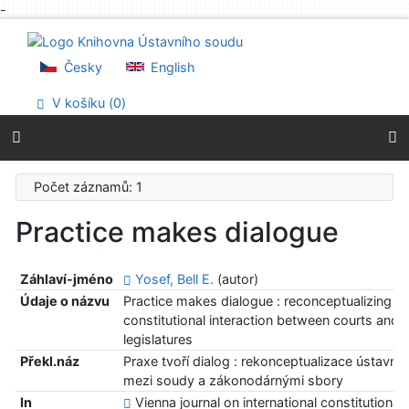
-
Přejít na obsah
Přejít na menu
Prohlášení o webové přístupnosti
Česky
English
V košíku (
0
)
Počet záznamů: 1
Practice makes dialogue
Záhlaví-jméno
Yosef, Bell E.
(autor)
Údaje o názvu
Practice makes dialogue : reconceptualizing
constitutional interaction between courts and
legislatures
Překl.náz
Praxe tvoří dialog : rekonceptualizace ústavní 
mezi soudy a zákonodárnými sbory
In
Vienna journal on international constitutional 