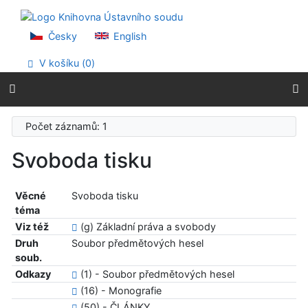
Přejít na obsah
Přejít na menu
Prohlášení o webové přístupnosti
Česky
English
V košíku (
0
)
Počet záznamů: 1
Svoboda tisku
Věcné
Svoboda tisku
téma
Viz též
(g) Základní práva a svobody
Druh
Soubor předmětových hesel
soub.
Odkazy
(1) - Soubor předmětových hesel
(16) - Monografie
(50) - ČLÁNKY