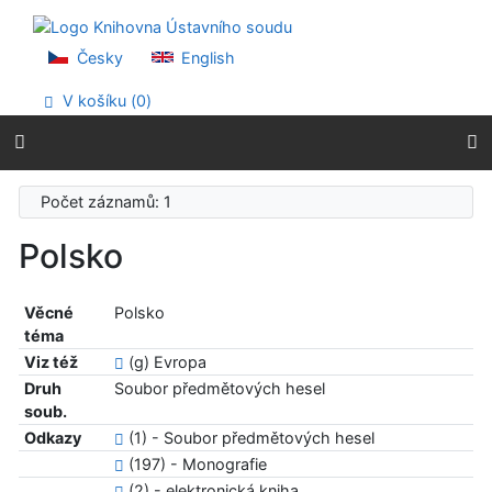
Přejít na obsah
Přejít na menu
Prohlášení o webové přístupnosti
Česky
English
V košíku (
0
)
Počet záznamů: 1
Polsko
Věcné
Polsko
téma
Viz též
(g) Evropa
Druh
Soubor předmětových hesel
soub.
Odkazy
(1) - Soubor předmětových hesel
(197) - Monografie
(2) - elektronická kniha