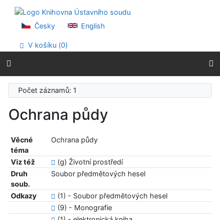
Přejít na obsah
Přejít na menu
Prohlášení o webové přístupnosti
Česky
English
V košíku (
0
)
Počet záznamů: 1
Ochrana půdy
Věcné
Ochrana půdy
téma
Viz též
(g) Životní prostředí
Druh
Soubor předmětových hesel
soub.
Odkazy
(1) - Soubor předmětových hesel
(9) - Monografie
(1) - elektronická kniha