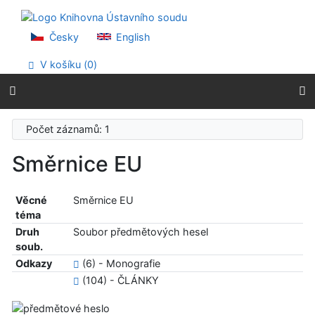
Přejít na obsah
Přejít na menu
Prohlášení o webové přístupnosti
Česky
English
V košíku (
0
)
Počet záznamů: 1
Směrnice EU
Věcné
Směrnice EU
téma
Druh
Soubor předmětových hesel
soub.
Odkazy
(6) - Monografie
(104) - ČLÁNKY