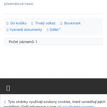
předmětové heslo
Do košíku
Trvalý odkaz
Bookmark
Vybrané dokumenty
Sdílet
Počet záznamů: 1
Mapa stránek
Přístupnost
Soukromí
Tyto stránky využívají soubory cookies, které usnadňují jejich
Modul OpenSearch
Napište nám
Nastavení cookies
prohlížení. Další informace o tom
jak používáme cookies
.